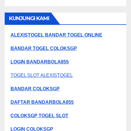
KUNJUNGI KAMI
ALEXISTOGEL BANDAR TOGEL ONLINE
BANDAR TOGEL COLOKSGP
LOGIN BANDARBOLA855
TOGEL SLOT ALEXISTOGEL
BANDAR COLOKSGP
DAFTAR BANDARBOLA855
COLOKSGP TOGEL SLOT
LOGIN COLOKSGP