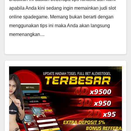
apabila Anda kini sedang ingin memainkan judi slot
online spadegame. Memang bukan berarti dengan
menggunakan tips ini maka Anda akan langsung
memenangkan…