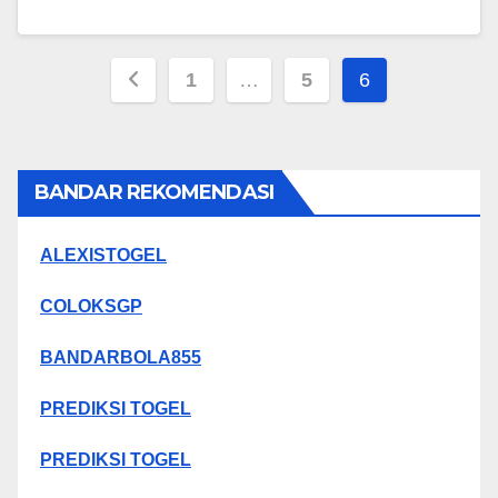
Paginasi
1
…
5
6
pos
BANDAR REKOMENDASI
ALEXISTOGEL
COLOKSGP
BANDARBOLA855
PREDIKSI TOGEL
PREDIKSI TOGEL