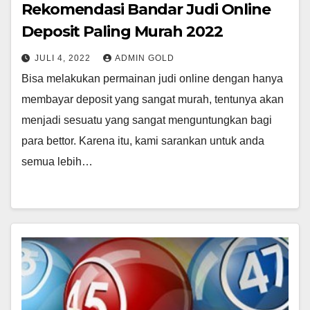
Rekomendasi Bandar Judi Online
Deposit Paling Murah 2022
JULI 4, 2022
ADMIN GOLD
Bisa melakukan permainan judi online dengan hanya
membayar deposit yang sangat murah, tentunya akan
menjadi sesuatu yang sangat menguntungkan bagi
para bettor. Karena itu, kami sarankan untuk anda
semua lebih…