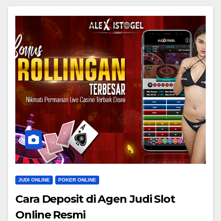
JUDI ONLINE
POKER ONLINE
Cara Deposit di Agen Judi Slot
Online Resmi