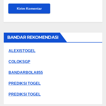
BANDAR REKOMENDASI
ALEXISTOGEL
COLOKSGP
BANDARBOLA855
PREDIKSI TOGEL
PREDIKSI TOGEL