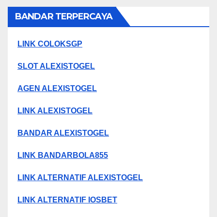
BANDAR TERPERCAYA
LINK COLOKSGP
SLOT ALEXISTOGEL
AGEN ALEXISTOGEL
LINK ALEXISTOGEL
BANDAR ALEXISTOGEL
LINK BANDARBOLA855
LINK ALTERNATIF ALEXISTOGEL
LINK ALTERNATIF IOSBET