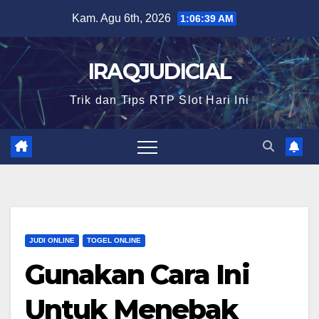
Skip
Kam. Agu 6th, 2026
1:06:39 AM
to
content
IRAQJUDICIAL
Trik dan Tips RTP Slot Hari Ini
JUDI ONLINE
TOGEL ONLINE
Gunakan Cara Ini
Untuk Menebak