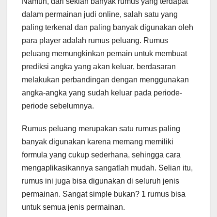
Namun, dari sekian banyak rumus yang terdapat
dalam permainan judi online, salah satu yang
paling terkenal dan paling banyak digunakan oleh
para player adalah rumus peluang. Rumus
peluang memungkinkan pemain untuk membuat
prediksi angka yang akan keluar, berdasaran
melakukan perbandingan dengan menggunakan
angka-angka yang sudah keluar pada periode-
periode sebelumnya.
Rumus peluang merupakan satu rumus paling
banyak digunakan karena memang memiliki
formula yang cukup sederhana, sehingga cara
mengaplikasikannya sangatlah mudah. Selian itu,
rumus ini juga bisa digunakan di seluruh jenis
permainan. Sangat simple bukan? 1 rumus bisa
untuk semua jenis permainan.