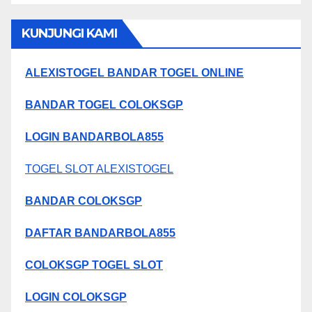
KUNJUNGI KAMI
ALEXISTOGEL BANDAR TOGEL ONLINE
BANDAR TOGEL COLOKSGP
LOGIN BANDARBOLA855
TOGEL SLOT ALEXISTOGEL
BANDAR COLOKSGP
DAFTAR BANDARBOLA855
COLOKSGP TOGEL SLOT
LOGIN COLOKSGP