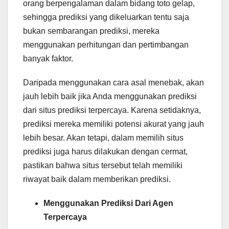
orang berpengalaman dalam bidang toto gelap,
sehingga prediksi yang dikeluarkan tentu saja
bukan sembarangan prediksi, mereka
menggunakan perhitungan dan pertimbangan
banyak faktor.
Daripada menggunakan cara asal menebak, akan
jauh lebih baik jika Anda menggunakan prediksi
dari situs prediksi terpercaya. Karena setidaknya,
prediksi mereka memiliki potensi akurat yang jauh
lebih besar. Akan tetapi, dalam memilih situs
prediksi juga harus dilakukan dengan cermat,
pastikan bahwa situs tersebut telah memiliki
riwayat baik dalam memberikan prediksi.
Menggunakan Prediksi Dari Agen
Terpercaya