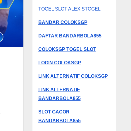
TOGEL SLOT ALEXISTOGEL
BANDAR COLOKSGP
DAFTAR BANDARBOLA855
COLOKSGP TOGEL SLOT
LOGIN COLOKSGP
LINK ALTERNATIF COLOKSGP
.
LINK ALTERNATIF
BANDARBOLA855
,
SLOT GACOR
BANDARBOLA855