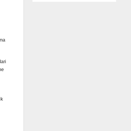
ama
ari
ne
ik