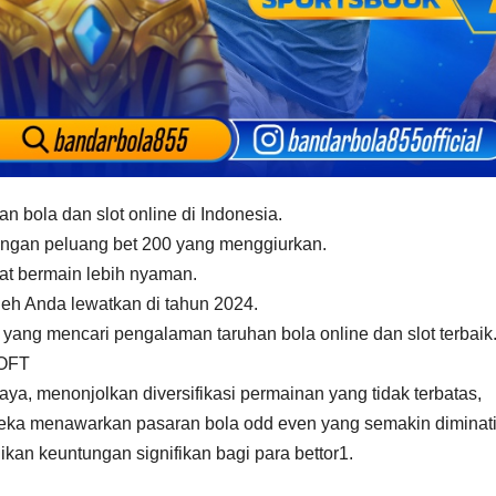
n bola dan slot online di Indonesia.
ngan peluang bet 200 yang menggiurkan.
at bermain lebih nyaman.
leh Anda lewatkan di tahun 2024.
ng mencari pengalaman taruhan bola online dan slot terbaik
OFT
aya, menonjolkan diversifikasi permainan yang tidak terbatas,
eka menawarkan pasaran bola odd even yang semakin diminati
kan keuntungan signifikan bagi para bettor1.