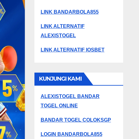
LINK BANDARBOLA855
LINK ALTERNATIF
ALEXISTOGEL
LINK ALTERNATIF IOSBET
KUNJUNGI KAMI
ALEXISTOGEL BANDAR
TOGEL ONLINE
BANDAR TOGEL COLOKSGP
LOGIN BANDARBOLA855