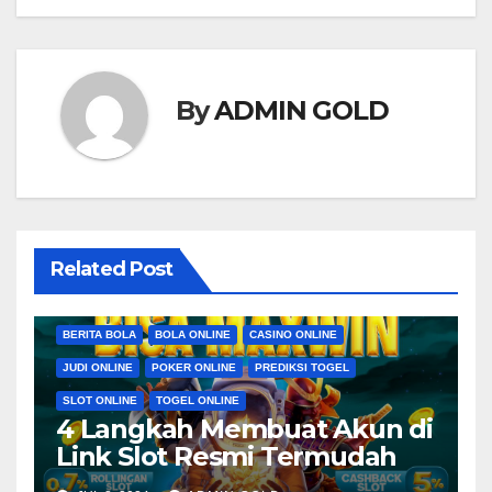
By
ADMIN GOLD
Related Post
BERITA BOLA
BOLA ONLINE
CASINO ONLINE
JUDI ONLINE
POKER ONLINE
PREDIKSI TOGEL
SLOT ONLINE
TOGEL ONLINE
4 Langkah Membuat Akun di
Link Slot Resmi Termudah