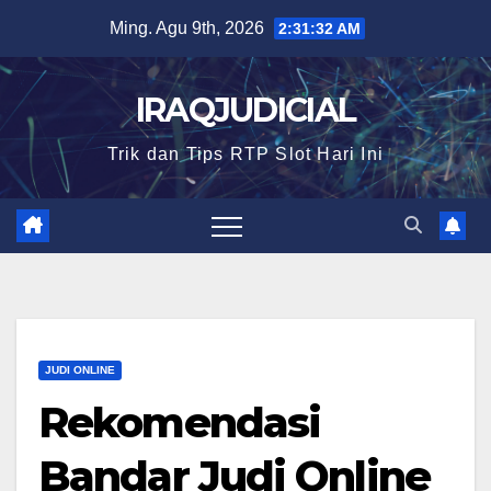
Skip
Ming. Agu 9th, 2026
2:31:33 AM
to
content
IRAQJUDICIAL
Trik dan Tips RTP Slot Hari Ini
JUDI ONLINE
Rekomendasi
Bandar Judi Online