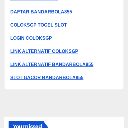
DAFTAR BANDARBOLA855
COLOKSGP TOGEL SLOT
LOGIN COLOKSGP
LINK ALTERNATIF COLOKSGP
LINK ALTERNATIF BANDARBOLA855
SLOT GACOR BANDARBOLA855
You missed