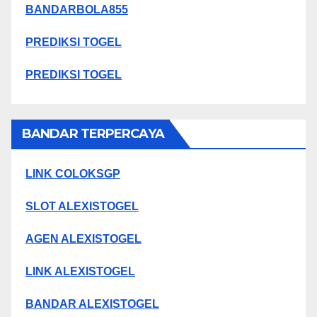
BANDARBOLA855
PREDIKSI TOGEL
PREDIKSI TOGEL
BANDAR TERPERCAYA
LINK COLOKSGP
SLOT ALEXISTOGEL
AGEN ALEXISTOGEL
LINK ALEXISTOGEL
BANDAR ALEXISTOGEL