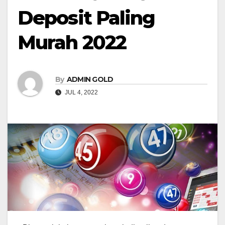
Deposit Paling
Murah 2022
By
ADMIN GOLD
JUL 4, 2022