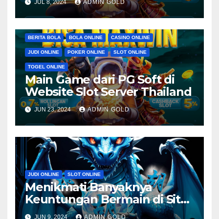
JUL 8, 2024
ADMIN GOLD
BERITA BOLA
BOLA ONLINE
CASINO ONLINE
JUDI ONLINE
POKER ONLINE
SLOT ONLINE
TOGEL ONLINE
Main Game dari PG Soft di
Website Slot Server Thailand
JUN 23, 2024
ADMIN GOLD
JUDI ONLINE
SLOT ONLINE
Menikmati Banyaknya
Keuntungan Bermain di Situs
Slot Online Terpercaya
JUN 9, 2024
ADMIN GOLD