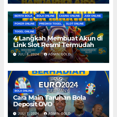
BERITA BOLA
BOLA ONLINE
CASINO ONLINE
JUDI ONLINE
POKER ONLINE
PREDIKSI TOGEL
SLOT ONLINE
TOGEL ONLINE
4 Langkah Membuat Akun di
Link Slot Resmi Termudah
JULI 8, 2024
ADMIN GOLD
BOLA ONLINE
Cara Main Taruhan Bola
Deposit OVO
JULI 7, 2024
ADMIN GOLD