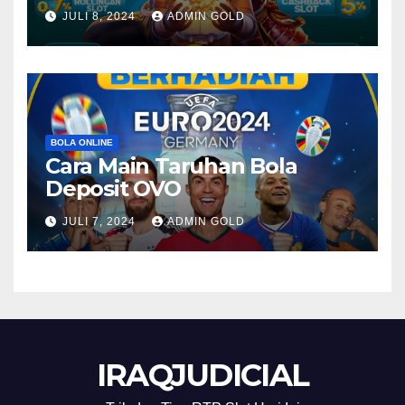
JULI 8, 2024
ADMIN GOLD
BOLA ONLINE
Cara Main Taruhan Bola
Deposit OVO
JULI 7, 2024
ADMIN GOLD
IRAQJUDICIAL