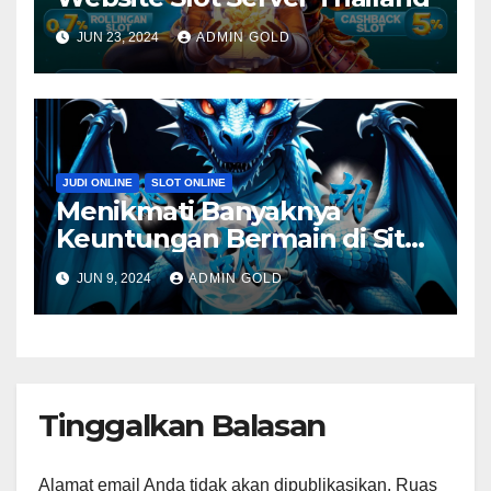
JUN 23, 2024
ADMIN GOLD
JUDI ONLINE
SLOT ONLINE
Menikmati Banyaknya
Keuntungan Bermain di Situs
Slot Online Terpercaya
JUN 9, 2024
ADMIN GOLD
Tinggalkan Balasan
Alamat email Anda tidak akan dipublikasikan.
Ruas