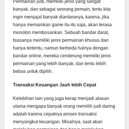
Permainan judi, memiliki jenis yang sangat
banyak, dan sebagai seorang pemain, tentu kita
ingin menjajal banyak diantaranya, karena, jika
hanya memainkan game itu-itu saja, akan terasa
monoton membosankan. Sebuah bandar darat,
biasanya memiliki jenis permainan khusus dan
hanya tertentu, namun berbeda halnya dengan
bandar online, mereka cenderung memiliki jenis
permainan yang lebih banyak, dan tentu lebih
bebas untuk dipilih.
Transaksi Keuangan Jauh lebih Cepat
Kelebihan lain yang juga kerap menjadi alasan
utama mengapa banyak orang memilih judi daring
adalah karena cepatnya proses transaksi
menyangkut keuangan. Misalnya, saat akan