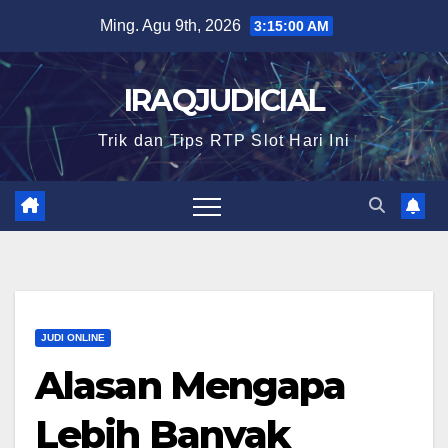
Skip
Ming. Agu 9th, 2026
3:15:01 AM
to
content
IRAQJUDICIAL
Trik dan Tips RTP Slot Hari Ini
JUDI ONLINE
Alasan Mengapa
Lebih Banyak