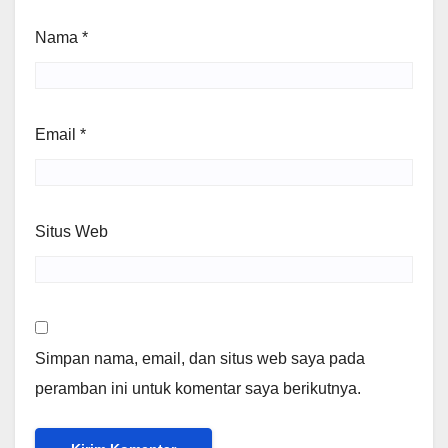
Nama
*
Email
*
Situs Web
Simpan nama, email, dan situs web saya pada
peramban ini untuk komentar saya berikutnya.