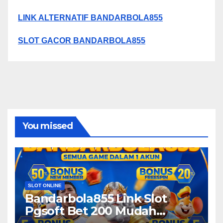
LINK ALTERNATIF BANDARBOLA855
SLOT GACOR BANDARBOLA855
You missed
SLOT ONLINE
Bandarbola855 Link Slot
Pgsoft Bet 200 Mudah