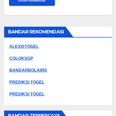
BANDAR REKOMENDASI
ALEXISTOGEL
COLOKSGP
BANDARBOLA855
PREDIKSI TOGEL
PREDIKSI TOGEL
BANDAR TERPERCAYA