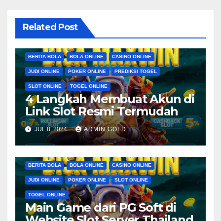
Related Post
BERITA BOLA
BOLA ONLINE
CASINO ONLINE
JUDI ONLINE
POKER ONLINE
PREDIKSI TOGEL
SLOT ONLINE
TOGEL ONLINE
4 Langkah Membuat Akun di
Link Slot Resmi Termudah
JUL 8, 2024
ADMIN GOLD
BERITA BOLA
BOLA ONLINE
CASINO ONLINE
JUDI ONLINE
POKER ONLINE
SLOT ONLINE
TOGEL ONLINE
Main Game dari PG Soft di
Website Slot Server Thailand