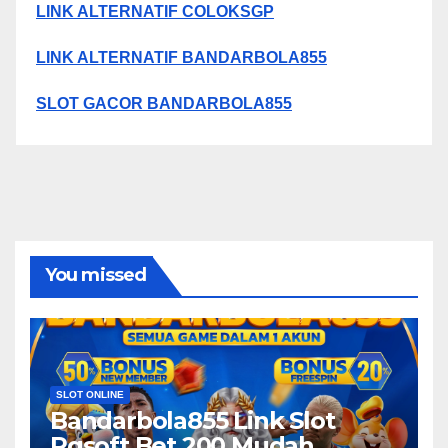
LINK ALTERNATIF COLOKSGP
LINK ALTERNATIF BANDARBOLA855
SLOT GACOR BANDARBOLA855
You missed
SLOT ONLINE
Bandarbola855 Link Slot
Pgsoft Bet 200 Mudah