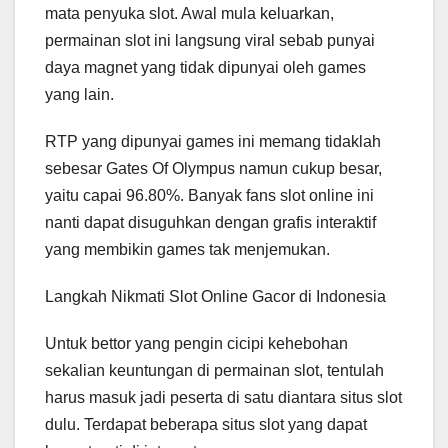
mata penyuka slot. Awal mula keluarkan,
permainan slot ini langsung viral sebab punyai
daya magnet yang tidak dipunyai oleh games
yang lain.
RTP yang dipunyai games ini memang tidaklah
sebesar Gates Of Olympus namun cukup besar,
yaitu capai 96.80%. Banyak fans slot online ini
nanti dapat disuguhkan dengan grafis interaktif
yang membikin games tak menjemukan.
Langkah Nikmati Slot Online Gacor di Indonesia
Untuk bettor yang pengin cicipi kehebohan
sekalian keuntungan di permainan slot, tentulah
harus masuk jadi peserta di satu diantara situs slot
dulu. Terdapat beberapa situs slot yang dapat