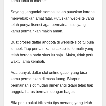
kamu turuti di internet.
Sayang, janganlah sampai salah putuskan karena
menyebabkan amat fatal. Putuskan web-site yang
telah punya lisensi agar permainan slot yang
kamu permainkan makin aman.
Buat proses daftar anggota di website slot itu pula
simpel. Tiap pemain kamu cukup isi formulir yang
telah berada pada situs itu saja . Maka, tidak perlu
waktu lama kembali.
Ada banyak daftar slot online gacor yang bisa
kamu permainkan di masa luang. Biarpun
permainan slot mudah dimenangi tetapi tetap tiap
anggota harus bermain dengan bagus.
Bila perlu pakai trik serta tips menang yang telah