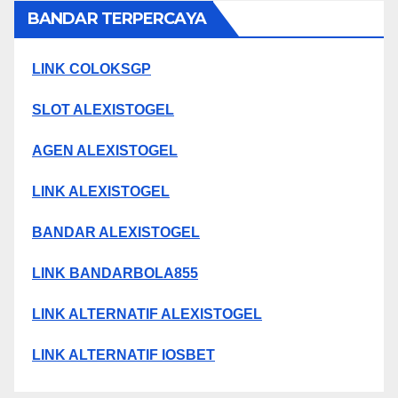
BANDAR TERPERCAYA
LINK COLOKSGP
SLOT ALEXISTOGEL
AGEN ALEXISTOGEL
LINK ALEXISTOGEL
BANDAR ALEXISTOGEL
LINK BANDARBOLA855
LINK ALTERNATIF ALEXISTOGEL
LINK ALTERNATIF IOSBET