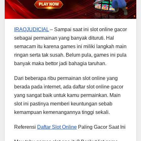
IRAQJUDICIAL
– Sampai saat ini slot online gacor
sebagai permainan yang banyak dituruti. Hal
semacam itu karena games ini miliki langkah main
ringan serta tak susah. Belum pula, games ini pula
banyak maka bettor jadi bahagia taruhan.
Dari beberapa ribu permainan slot online yang
berada pada internet, ada daftar slot online gacor
yang sangat baik untuk kamu permainkan. Main
slot ini pastinya memberi keuntungan sebab
kemampuan kemenangannya tinggi sekali.
Referensi
Daftar Slot Online
Paling Gacor Saat Ini