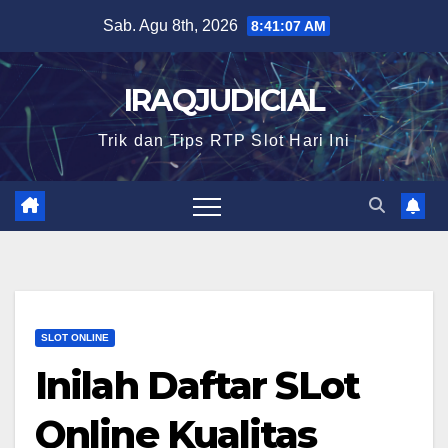
Skip
Sab. Agu 8th, 2026
8:41:08 AM
to
content
IRAQJUDICIAL
Trik dan Tips RTP Slot Hari Ini
SLOT ONLINE
Inilah Daftar SLot
Online Kualitas