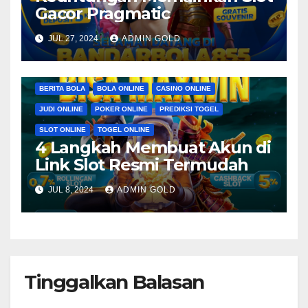
Gacor Pragmatic
JUL 27, 2024
ADMIN GOLD
BERITA BOLA
BOLA ONLINE
CASINO ONLINE
JUDI ONLINE
POKER ONLINE
PREDIKSI TOGEL
SLOT ONLINE
TOGEL ONLINE
4 Langkah Membuat Akun di
Link Slot Resmi Termudah
JUL 8, 2024
ADMIN GOLD
Tinggalkan Balasan