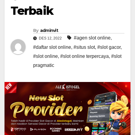
Terbaik
By
adminvit
#agen slot online
,
DES 12, 2022
#daftar slot online
,
#situs slot
,
#slot gacor
,
#slot online
,
#slot online terpercaya
,
#slot
pragmatic