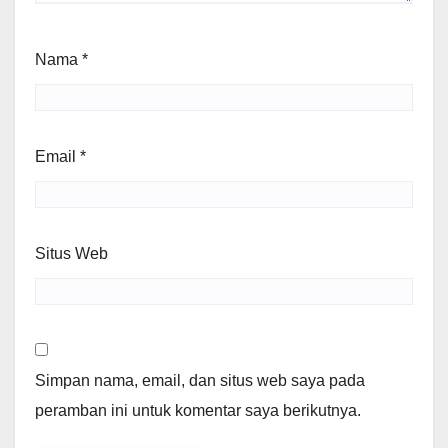
Nama
*
Email
*
Situs Web
Simpan nama, email, dan situs web saya pada
peramban ini untuk komentar saya berikutnya.