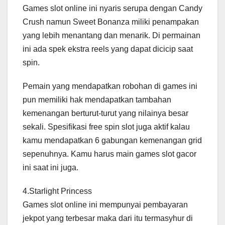
Games slot online ini nyaris serupa dengan Candy
Crush namun Sweet Bonanza miliki penampakan
yang lebih menantang dan menarik. Di permainan
ini ada spek ekstra reels yang dapat dicicip saat
spin.
Pemain yang mendapatkan robohan di games ini
pun memiliki hak mendapatkan tambahan
kemenangan berturut-turut yang nilainya besar
sekali. Spesifikasi free spin slot juga aktif kalau
kamu mendapatkan 6 gabungan kemenangan grid
sepenuhnya. Kamu harus main games slot gacor
ini saat ini juga.
4.Starlight Princess
Games slot online ini mempunyai pembayaran
jekpot yang terbesar maka dari itu termasyhur di