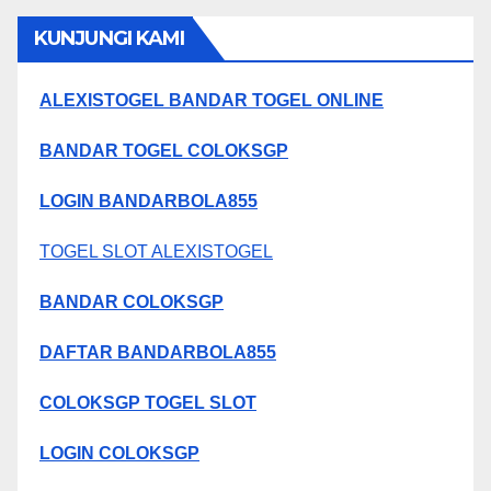
KUNJUNGI KAMI
ALEXISTOGEL BANDAR TOGEL ONLINE
BANDAR TOGEL COLOKSGP
LOGIN BANDARBOLA855
TOGEL SLOT ALEXISTOGEL
BANDAR COLOKSGP
DAFTAR BANDARBOLA855
COLOKSGP TOGEL SLOT
LOGIN COLOKSGP