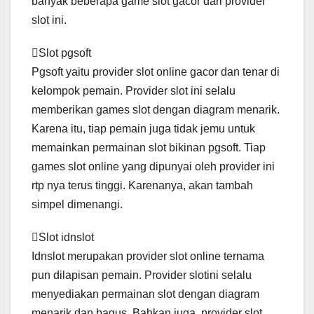
banyak beberapa game slot gacor dari provider
slot ini.
Slot pgsoft
Pgsoft yaitu provider slot online gacor dan tenar di
kelompok pemain. Provider slot ini selalu
memberikan games slot dengan diagram menarik.
Karena itu, tiap pemain juga tidak jemu untuk
memainkan permainan slot bikinan pgsoft. Tiap
games slot online yang dipunyai oleh provider ini
rtp nya terus tinggi. Karenanya, akan tambah
simpel dimenangi.
Slot idnslot
Idnslot merupakan provider slot online ternama
pun dilapisan pemain. Provider slotini selalu
menyediakan permainan slot dengan diagram
menarik dan bagus. Bahkan juga, provider slot