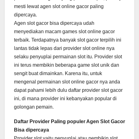
mesti lewat agen slot online gacor paling
dipercaya.
Agen slot gacor bisa dipercaya udah
menyediakan macam games slot online gacor
terbaik. Terdapatnya banyak slot gacor terpilih ini
lantas tidak lepas dari provider slot online nya
selaku penyuplai permainan slot itu. Provider slot
ini terus membikin beberapa game slot unik dan
sengit buat dimainkan. Karena itu, untuk
mengenal permainan slot online gacor nya anda
dapat pahami lebih dulu daftar provider slot gacor
ini, di mana provider ini kebanyakan popular di
golongan pemain.
Daftar Provider Paling populer Agen Slot Gacor
Bisa dipercaya
Provider slot yaitu penyuplai atau pembikin slot