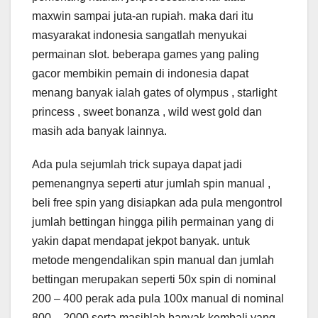
maxwin sampai juta-an rupiah. maka dari itu
masyarakat indonesia sangatlah menyukai
permainan slot. beberapa games yang paling
gacor membikin pemain di indonesia dapat
menang banyak ialah gates of olympus , starlight
princess , sweet bonanza , wild west gold dan
masih ada banyak lainnya.
Ada pula sejumlah trick supaya dapat jadi
pemenangnya seperti atur jumlah spin manual ,
beli free spin yang disiapkan ada pula mengontrol
jumlah bettingan hingga pilih permainan yang di
yakin dapat mendapat jekpot banyak. untuk
metode mengendalikan spin manual dan jumlah
bettingan merupakan seperti 50x spin di nominal
200 – 400 perak ada pula 100x manual di nominal
800 – 2000 serta masihlah banyak kembali yang