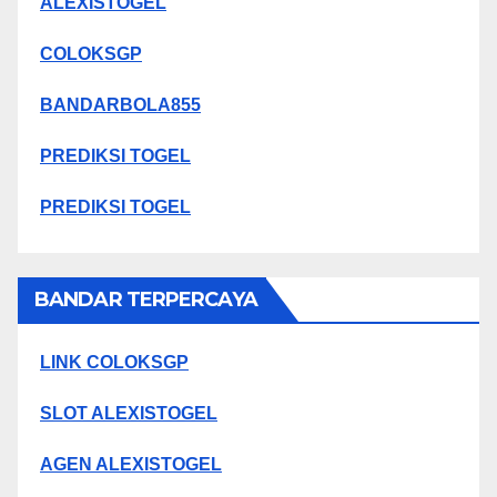
ALEXISTOGEL
COLOKSGP
BANDARBOLA855
PREDIKSI TOGEL
PREDIKSI TOGEL
BANDAR TERPERCAYA
LINK COLOKSGP
SLOT ALEXISTOGEL
AGEN ALEXISTOGEL