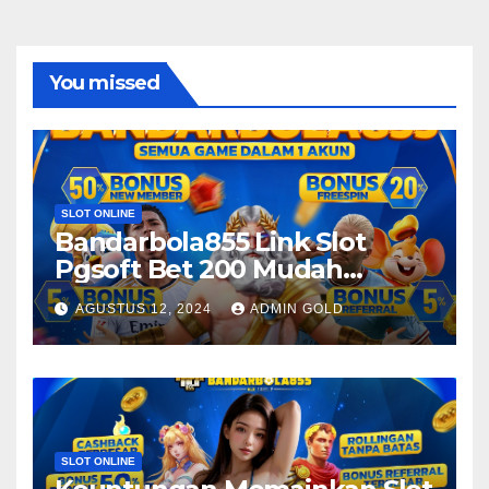
You missed
SLOT ONLINE
Bandarbola855 Link Slot
Pgsoft Bet 200 Mudah
Jakpot 2024
AGUSTUS 12, 2024
ADMIN GOLD
SLOT ONLINE