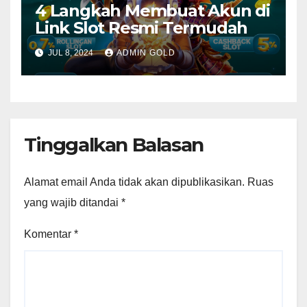
4 Langkah Membuat Akun di
Link Slot Resmi Termudah
JUL 8, 2024
ADMIN GOLD
Tinggalkan Balasan
Alamat email Anda tidak akan dipublikasikan.
Ruas
yang wajib ditandai
*
Komentar
*