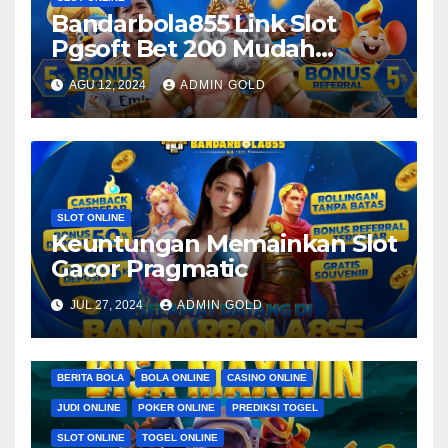
Bandarbola855 Link Slot
Pgsoft Bet 200 Mudah
Jakpot 2024
AGU 12, 2024
ADMIN GOLD
SLOT ONLINE
Keuntungan Memainkan Slot
Gacor Pragmatic
JUL 27, 2024
ADMIN GOLD
BERITA BOLA
BOLA ONLINE
CASINO ONLINE
JUDI ONLINE
POKER ONLINE
PREDIKSI TOGEL
SLOT ONLINE
TOGEL ONLINE