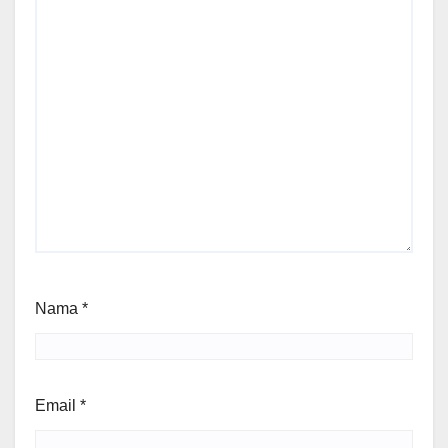
Nama
*
Email
*