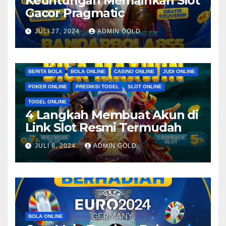
Keuntungan Memainkan Slot
Gacor Pragmatic
JULI 27, 2024
ADMIN GOLD
BERITA BOLA
BOLA ONLINE
CASINO ONLINE
JUDI ONLINE
POKER ONLINE
PREDIKSI TOGEL
SLOT ONLINE
TOGEL ONLINE
4 Langkah Membuat Akun di
Link Slot Resmi Termudah
JULI 8, 2024
ADMIN GOLD
BOLA ONLINE