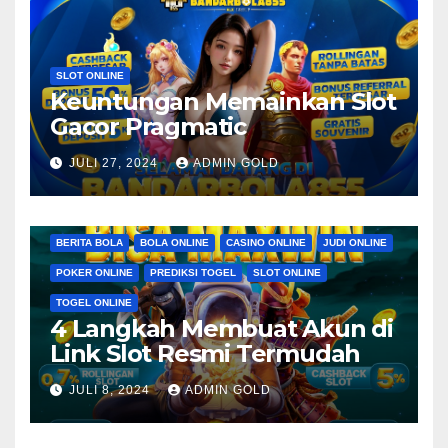
SLOT ONLINE
Keuntungan Memainkan Slot
Gacor Pragmatic
JULI 27, 2024
ADMIN GOLD
BERITA BOLA
BOLA ONLINE
CASINO ONLINE
JUDI ONLINE
POKER ONLINE
PREDIKSI TOGEL
SLOT ONLINE
TOGEL ONLINE
4 Langkah Membuat Akun di
Link Slot Resmi Termudah
JULI 8, 2024
ADMIN GOLD