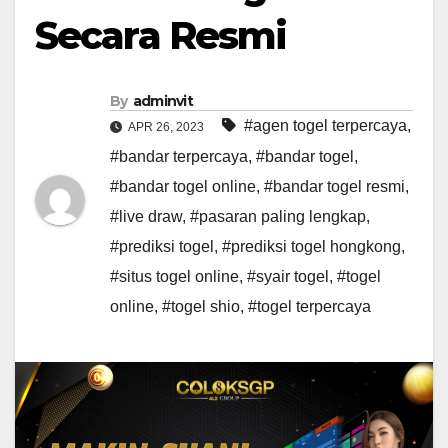
Secara Resmi
By
adminvit
#agen togel terpercaya
,
APR 26, 2023
#bandar terpercaya
,
#bandar togel
,
#bandar togel online
,
#bandar togel resmi
,
#live draw
,
#pasaran paling lengkap
,
#prediksi togel
,
#prediksi togel hongkong
,
#situs togel online
,
#syair togel
,
#togel
online
,
#togel shio
,
#togel terpercaya