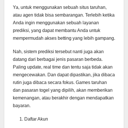
Ya, untuk menggunakan sebuah situs taruhan,
atau agen tidak bisa sembarangan. Terlebih ketika
Anda ingin menggunakan sebuah layanan
prediksi, yang dapat membantu Anda untuk
mempermudah akses betting yang lebih gampang.
Nah, sistem prediksi tersebut nanti juga akan
datang dari berbagai jenis pasaran berbeda.
Paling update, real time dan tentu saja tidak akan
mengecewakan. Dan dapat dipastikan, jika dibaca
rutin juga dibaca secara fokus. Games taruhan
dan pasaran togel yang dipilih, akan memberikan
kemenangan, atau berakhir dengan mendapatkan
bayaran.
Daftar Akun