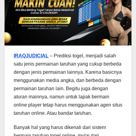
IRAQJUDICIAL
– Prediksi togel, menjadi salah
satu jenis permainan taruhan yang cukup berbeda
dengan jenis permainan lainnya. Karena basicnya
menggunakan media angka, dan berbeda dengan
permainan taruhan lain. Begitu juga dengan
aturan mainnya, namun untuk lapak bermain
online player tetap harus menggunakan agen situs
taruhan online. Atau bandar taruhan.
Banyak hal yang harus dikenali dari sistem
bermain taruhan togel online, mulai dari