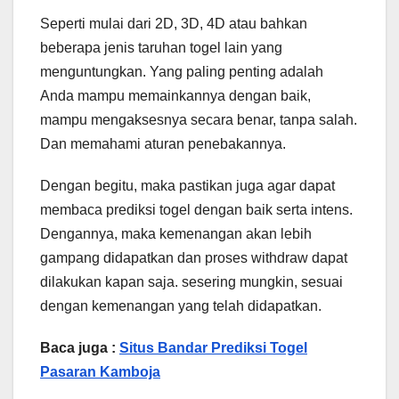
Seperti mulai dari 2D, 3D, 4D atau bahkan
beberapa jenis taruhan togel lain yang
menguntungkan. Yang paling penting adalah
Anda mampu memainkannya dengan baik,
mampu mengaksesnya secara benar, tanpa salah.
Dan memahami aturan penebakannya.
Dengan begitu, maka pastikan juga agar dapat
membaca prediksi togel dengan baik serta intens.
Dengannya, maka kemenangan akan lebih
gampang didapatkan dan proses withdraw dapat
dilakukan kapan saja. sesering mungkin, sesuai
dengan kemenangan yang telah didapatkan.
Baca juga :
Situs Bandar Prediksi Togel
Pasaran Kamboja