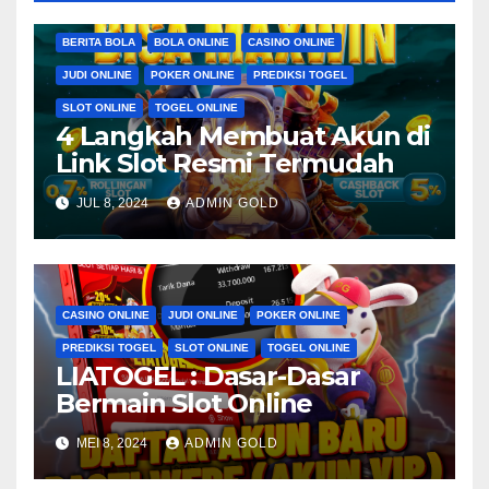
BERITA BOLA
BOLA ONLINE
CASINO ONLINE
JUDI ONLINE
POKER ONLINE
PREDIKSI TOGEL
SLOT ONLINE
TOGEL ONLINE
4 Langkah Membuat Akun di
Link Slot Resmi Termudah
JUL 8, 2024
ADMIN GOLD
CASINO ONLINE
JUDI ONLINE
POKER ONLINE
PREDIKSI TOGEL
SLOT ONLINE
TOGEL ONLINE
LIATOGEL : Dasar-Dasar
Bermain Slot Online
MEI 8, 2024
ADMIN GOLD