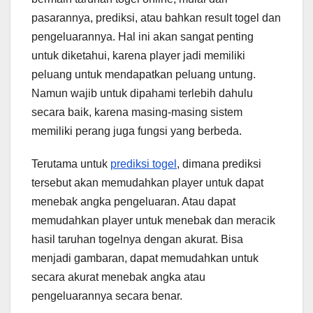
pasarannya, prediksi, atau bahkan result togel dan
pengeluarannya. Hal ini akan sangat penting
untuk diketahui, karena player jadi memiliki
peluang untuk mendapatkan peluang untung.
Namun wajib untuk dipahami terlebih dahulu
secara baik, karena masing-masing sistem
memiliki perang juga fungsi yang berbeda.
Terutama untuk
prediksi togel
, dimana prediksi
tersebut akan memudahkan player untuk dapat
menebak angka pengeluaran. Atau dapat
memudahkan player untuk menebak dan meracik
hasil taruhan togelnya dengan akurat. Bisa
menjadi gambaran, dapat memudahkan untuk
secara akurat menebak angka atau
pengeluarannya secara benar.