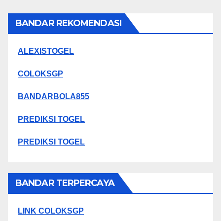
BANDAR REKOMENDASI
ALEXISTOGEL
COLOKSGP
BANDARBOLA855
PREDIKSI TOGEL
PREDIKSI TOGEL
BANDAR TERPERCAYA
LINK COLOKSGP