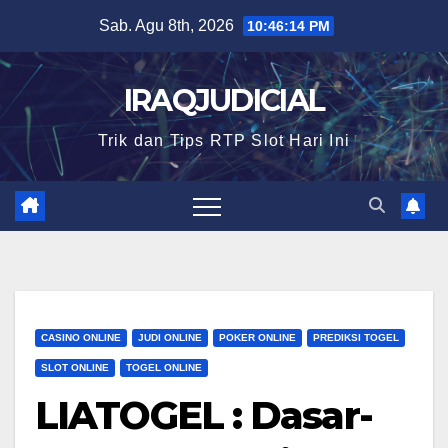
Skip
Sab. Agu 8th, 2026
10:46:15 PM
to
content
IRAQJUDICIAL
Trik dan Tips RTP Slot Hari Ini
CASINO ONLINE
JUDI ONLINE
POKER ONLINE
PREDIKSI TOGEL
SLOT ONLINE
TOGEL ONLINE
LIATOGEL : Dasar-