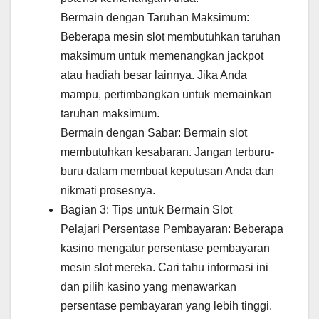
Bermain dengan Taruhan Maksimum:
Beberapa mesin slot membutuhkan taruhan
maksimum untuk memenangkan jackpot
atau hadiah besar lainnya. Jika Anda
mampu, pertimbangkan untuk memainkan
taruhan maksimum.
Bermain dengan Sabar: Bermain slot
membutuhkan kesabaran. Jangan terburu-
buru dalam membuat keputusan Anda dan
nikmati prosesnya.
Bagian 3: Tips untuk Bermain Slot
Pelajari Persentase Pembayaran: Beberapa
kasino mengatur persentase pembayaran
mesin slot mereka. Cari tahu informasi ini
dan pilih kasino yang menawarkan
persentase pembayaran yang lebih tinggi.