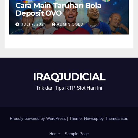
Cara Main Taruhan Bola
Deposit OVO
JULI 7, 2024
ADMIN GOLD
IRAQJUDICIAL
Trik dan Tips RTP Slot Hari Ini
Proudly powered by WordPress
|
Theme: Newsup by
Themeansar
.
Home
Sample Page