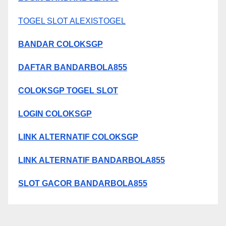
TOGEL SLOT ALEXISTOGEL
BANDAR COLOKSGP
DAFTAR BANDARBOLA855
COLOKSGP TOGEL SLOT
LOGIN COLOKSGP
LINK ALTERNATIF COLOKSGP
LINK ALTERNATIF BANDARBOLA855
SLOT GACOR BANDARBOLA855