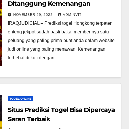
Ditanggung Kemenangan
NOVEMBER 29, 2022
ADMINVIT
IRAQJUDICIAL – Prediksi togel Hongkong terpaten
enteng jekpot sudah pasti bakal memberinya satu
peluang yang paling prima buat anda dalam website
judi online yang paling menawan. Kemenangan
terhebat diikuti dengan…
TOGEL ONLINE
Situs Prediksi Togel Bisa Dipercaya
Saran Terbaik