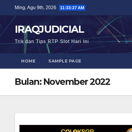
Skip
Ming. Agu 9th, 2026
11:33:28 AM
to
content
IRAQJUDICIAL
Trik dan Tips RTP Slot Hari Ini
HOME
SAMPLE PAGE
Bulan:
November 2022