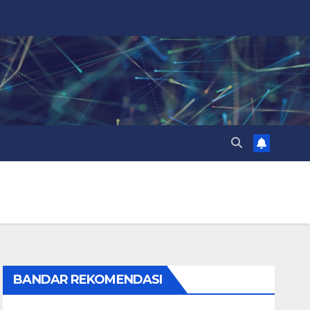
BANDAR REKOMENDASI