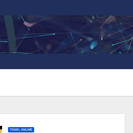
TOGEL ONLINE