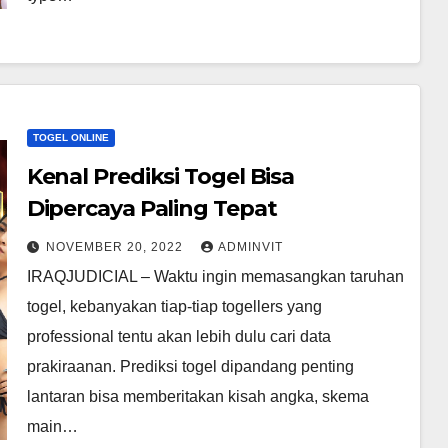
TOGEL ONLINE
Kenal Prediksi Togel Bisa
Dipercaya Paling Tepat
NOVEMBER 20, 2022
ADMINVIT
IRAQJUDICIAL – Waktu ingin memasangkan taruhan
togel, kebanyakan tiap-tiap togellers yang
professional tentu akan lebih dulu cari data
prakiraanan. Prediksi togel dipandang penting
lantaran bisa memberitakan kisah angka, skema
main…