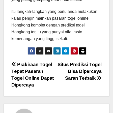
Itu langkah-langkah yang perlu anda melakukan
kalau pengin mainkan pasaran togel online
Hongkong komplet dengan prediksi togel
Hongkong terjitu yang punyai nilai rasio
kemenangan yang tinggi sekali.
Navigasi
Prakiraan Togel
Situs Prediksi Togel
Tepat Pasaran
Bisa Dipercaya
pos
Togel Online Dapat
Saran Terbaik
Dipercaya