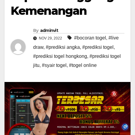
Kemenangan
By
adminvit
#bocoran togel
,
#live
NOV 29, 2022
draw
,
#prediksi angka
,
#prediksi togel
,
#prediksi togel hongkong
,
#prediksi togel
jitu
,
#syair togel
,
#togel online