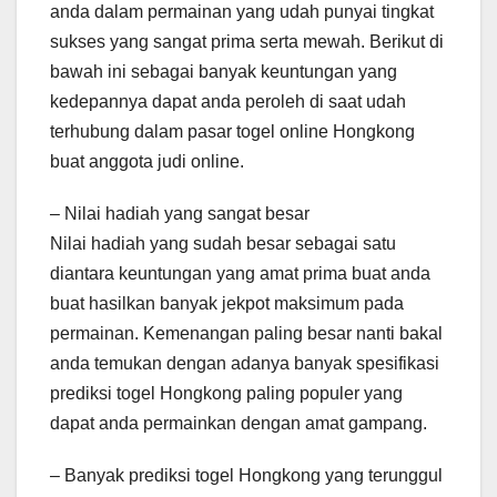
anda dalam permainan yang udah punyai tingkat
sukses yang sangat prima serta mewah. Berikut di
bawah ini sebagai banyak keuntungan yang
kedepannya dapat anda peroleh di saat udah
terhubung dalam pasar togel online Hongkong
buat anggota judi online.
– Nilai hadiah yang sangat besar
Nilai hadiah yang sudah besar sebagai satu
diantara keuntungan yang amat prima buat anda
buat hasilkan banyak jekpot maksimum pada
permainan. Kemenangan paling besar nanti bakal
anda temukan dengan adanya banyak spesifikasi
prediksi togel Hongkong paling populer yang
dapat anda permainkan dengan amat gampang.
– Banyak prediksi togel Hongkong yang terunggul