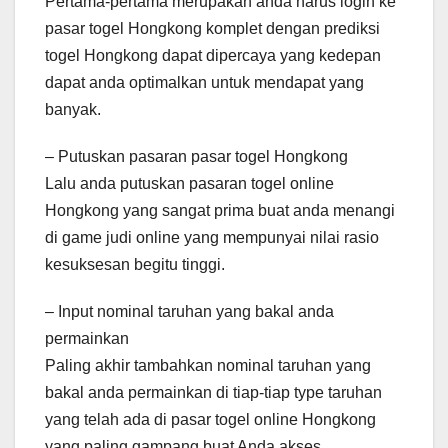
Pertama-pertama merupakan anda harus login ke
pasar togel Hongkong komplet dengan prediksi
togel Hongkong dapat dipercaya yang kedepan
dapat anda optimalkan untuk mendapat yang
banyak.
– Putuskan pasaran pasar togel Hongkong
Lalu anda putuskan pasaran togel online
Hongkong yang sangat prima buat anda menangi
di game judi online yang mempunyai nilai rasio
kesuksesan begitu tinggi.
– Input nominal taruhan yang bakal anda
permainkan
Paling akhir tambahkan nominal taruhan yang
bakal anda permainkan di tiap-tiap type taruhan
yang telah ada di pasar togel online Hongkong
yang paling gampang buat Anda akses.