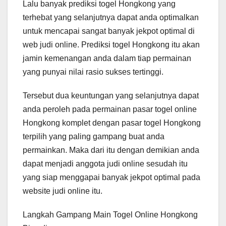
Lalu banyak prediksi togel Hongkong yang
terhebat yang selanjutnya dapat anda optimalkan
untuk mencapai sangat banyak jekpot optimal di
web judi online. Prediksi togel Hongkong itu akan
jamin kemenangan anda dalam tiap permainan
yang punyai nilai rasio sukses tertinggi.
Tersebut dua keuntungan yang selanjutnya dapat
anda peroleh pada permainan pasar togel online
Hongkong komplet dengan pasar togel Hongkong
terpilih yang paling gampang buat anda
permainkan. Maka dari itu dengan demikian anda
dapat menjadi anggota judi online sesudah itu
yang siap menggapai banyak jekpot optimal pada
website judi online itu.
Langkah Gampang Main Togel Online Hongkong