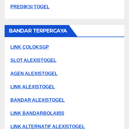
PREDIKSI TOGEL
BANDAR TERPERCAYA
LINK COLOKSGP
SLOT ALEXISTOGEL
AGEN ALEXISTOGEL
LINK ALEXISTOGEL
BANDAR ALEXISTOGEL
LINK BANDARBOLA855
LINK ALTERNATIF ALEXISTOGEL