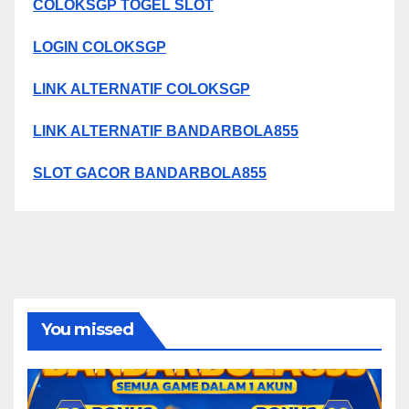
COLOKSGP TOGEL SLOT
LOGIN COLOKSGP
LINK ALTERNATIF COLOKSGP
LINK ALTERNATIF BANDARBOLA855
SLOT GACOR BANDARBOLA855
You missed