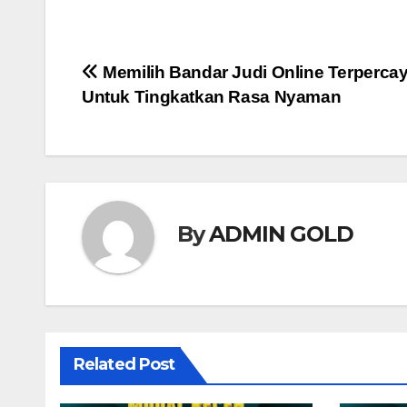
Navigasi
Memilih Bandar Judi Online Terperca
Untuk Tingkatkan Rasa Nyaman
pos
By
ADMIN GOLD
Related Post
BERITA BOLA
BOLA ONLINE
BERITA 