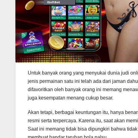
Untuk banyak orang yang menyukai dunia judi onli
jenis permainan satu ini telah ada dari jaman dah
difavoritkan oleh banyak orang ini memang mena
juga kesempatan menang cukup besar.
Akan tetapi, berbagai keuntungan itu, hanya ben
resmi serta terpercaya. Karena itu, saat akan memi
Saat ini memang tidak bisa dipungkiri bahwa tida
membuat bandar taruhan bola palsu.