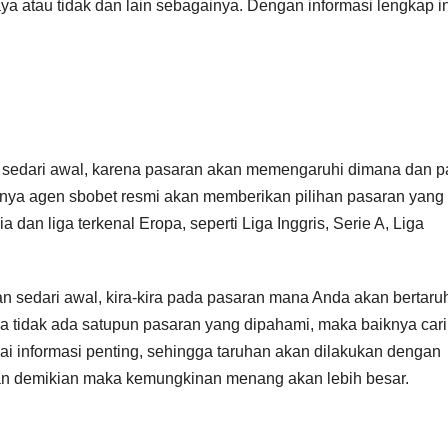
aya atau tidak dan lain sebagainya. Dengan informasi lengkap in
n sedari awal, karena pasaran akan memengaruhi dimana dan 
a agen sbobet resmi akan memberikan pilihan pasaran yang
 dan liga terkenal Eropa, seperti Liga Inggris, Serie A, Liga
n sedari awal, kira-kira pada pasaran mana Anda akan bertaru
ka tidak ada satupun pasaran yang dipahami, maka baiknya cari
ai informasi penting, sehingga taruhan akan dilakukan dengan
an demikian maka kemungkinan menang akan lebih besar.