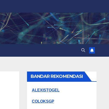
BANDAR REKOMENDASI
ALEXISTOGEL
COLOKSGP