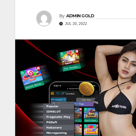
By
ADMIN GOLD
JUL 20, 2022