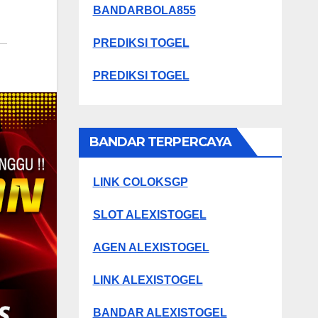
BANDARBOLA855
PREDIKSI TOGEL
PREDIKSI TOGEL
BANDAR TERPERCAYA
LINK COLOKSGP
SLOT ALEXISTOGEL
AGEN ALEXISTOGEL
LINK ALEXISTOGEL
BANDAR ALEXISTOGEL