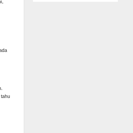
i,
pada
h.
 tahu