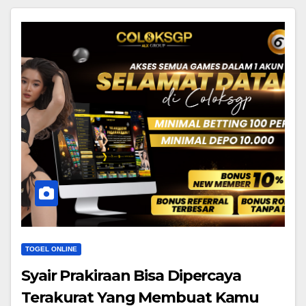
TOGEL ONLINE
Syair Prakiraan Bisa Dipercaya
Terakurat Yang Membuat Kamu