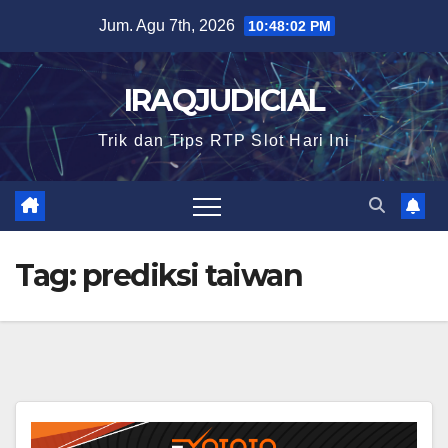
Skip
Jum. Agu 7th, 2026
10:48:03 PM
to
content
IRAQJUDICIAL
Trik dan Tips RTP Slot Hari Ini
Tag:
prediksi taiwan