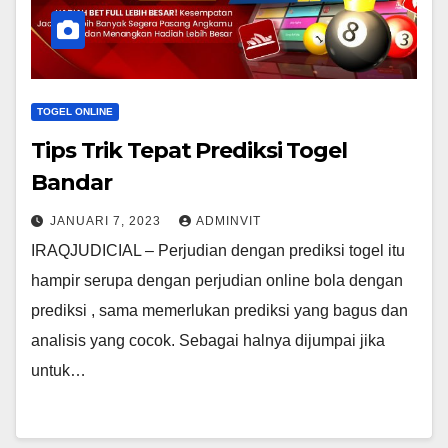
TOGEL ONLINE
Tips Trik Tepat Prediksi Togel
Bandar
JANUARI 7, 2023
ADMINVIT
IRAQJUDICIAL – Perjudian dengan prediksi togel itu
hampir serupa dengan perjudian online bola dengan
prediksi , sama memerlukan prediksi yang bagus dan
analisis yang cocok. Sebagai halnya dijumpai jika
untuk…