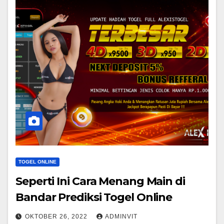
TOGEL ONLINE
Seperti Ini Cara Menang Main di
Bandar Prediksi Togel Online
OKTOBER 26, 2022
ADMINVIT