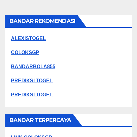
BANDAR REKOMENDASI
ALEXISTOGEL
COLOKSGP
BANDARBOLA855
PREDIKSI TOGEL
PREDIKSI TOGEL
BANDAR TERPERCAYA