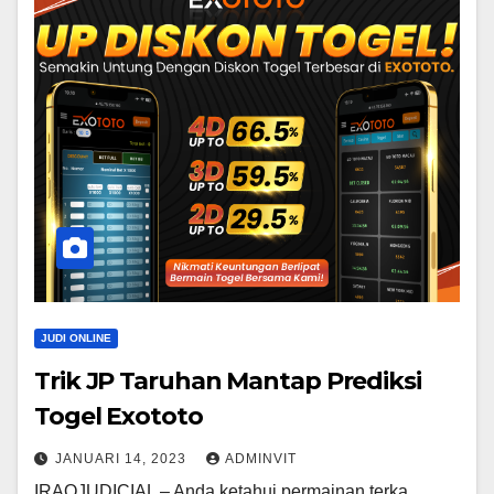
JUDI ONLINE
Trik JP Taruhan Mantap Prediksi
Togel Exototo
JANUARI 14, 2023
ADMINVIT
IRAQJUDICIAL – Anda ketahui permainan terka