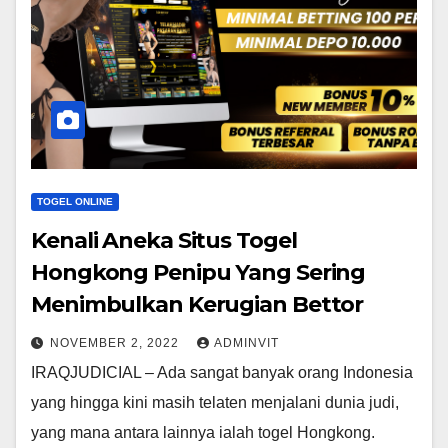
TOGEL ONLINE
Kenali Aneka Situs Togel
Hongkong Penipu Yang Sering
Menimbulkan Kerugian Bettor
NOVEMBER 2, 2022
ADMINVIT
IRAQJUDICIAL – Ada sangat banyak orang Indonesia
yang hingga kini masih telaten menjalani dunia judi,
yang mana antara lainnya ialah togel Hongkong.