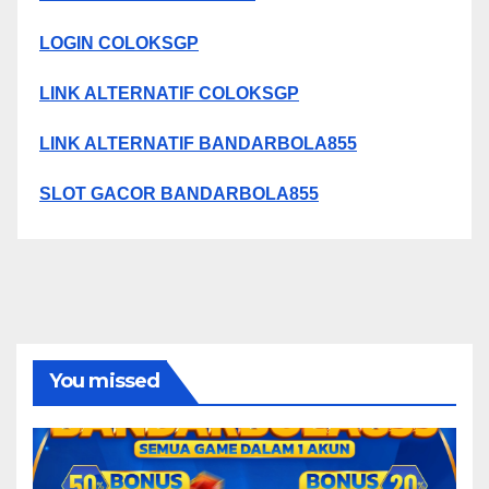
LOGIN COLOKSGP
LINK ALTERNATIF COLOKSGP
LINK ALTERNATIF BANDARBOLA855
SLOT GACOR BANDARBOLA855
You missed