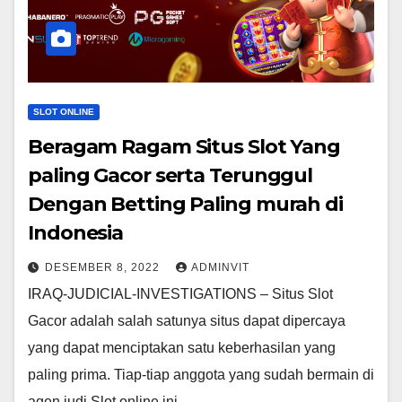
SLOT ONLINE
Beragam Ragam Situs Slot Yang
paling Gacor serta Terunggul
Dengan Betting Paling murah di
Indonesia
DESEMBER 8, 2022
ADMINVIT
IRAQ-JUDICIAL-INVESTIGATIONS – Situs Slot
Gacor adalah salah satunya situs dapat dipercaya
yang dapat menciptakan satu keberhasilan yang
paling prima. Tiap-tiap anggota yang sudah bermain di
agen judi Slot online ini…