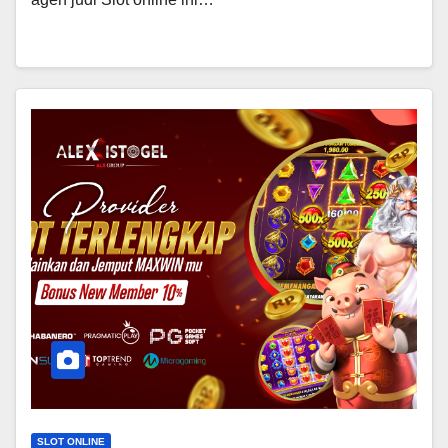
SLOT ONLINE