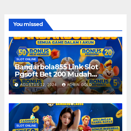
You missed
SLOT ONLINE
Bandarbola855 Link Slot
Pgsoft Bet 200 Mudah
Jakpot 2024
AGUSTUS 12, 2024
ADMIN GOLD
SLOT ONLINE