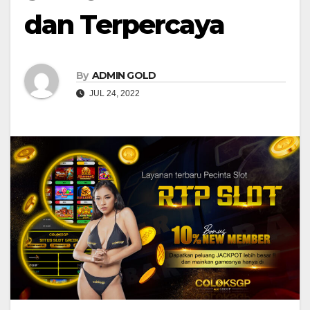
dan Terpercaya
By
ADMIN GOLD
JUL 24, 2022