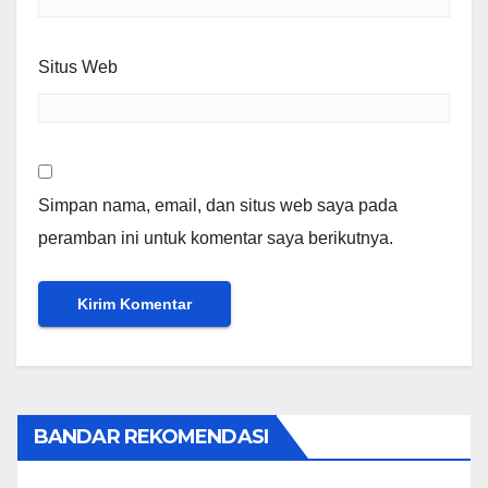
Situs Web
Simpan nama, email, dan situs web saya pada
peramban ini untuk komentar saya berikutnya.
BANDAR REKOMENDASI