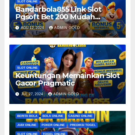
SLOT ONLINE
Bandarbola855 Link Slot
Pgsoft Bet 200 Mudah
Jakpot 2024
AGU 12, 2024
ADMIN GOLD
SLOT ONLINE
Keuntungan Memainkan Slot
Gacor Pragmatic
JUL 27, 2024
ADMIN GOLD
BERITA BOLA
BOLA ONLINE
CASINO ONLINE
JUDI ONLINE
POKER ONLINE
PREDIKSI TOGEL
SLOT ONLINE
TOGEL ONLINE