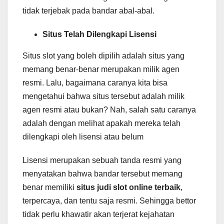
tidak terjebak pada bandar abal-abal.
Situs Telah Dilengkapi Lisensi
Situs slot yang boleh dipilih adalah situs yang
memang benar-benar merupakan milik agen
resmi. Lalu, bagaimana caranya kita bisa
mengetahui bahwa situs tersebut adalah milik
agen resmi atau bukan? Nah, salah satu caranya
adalah dengan melihat apakah mereka telah
dilengkapi oleh lisensi atau belum
Lisensi merupakan sebuah tanda resmi yang
menyatakan bahwa bandar tersebut memang
benar memiliki
situs judi slot online terbaik
,
terpercaya, dan tentu saja resmi. Sehingga bettor
tidak perlu khawatir akan terjerat kejahatan