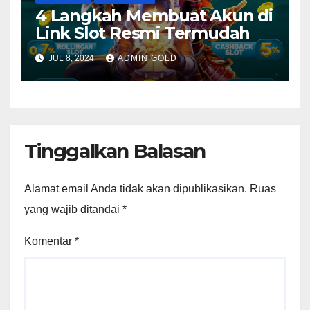
4 Langkah Membuat Akun di
Link Slot Resmi Termudah
JUL 8, 2024
ADMIN GOLD
Tinggalkan Balasan
Alamat email Anda tidak akan dipublikasikan.
Ruas
yang wajib ditandai
*
Komentar
*