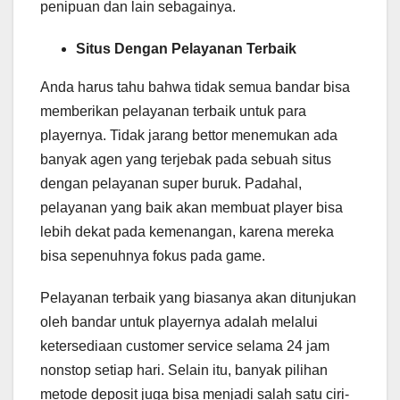
penipuan dan lain sebagainya.
Situs Dengan Pelayanan Terbaik
Anda harus tahu bahwa tidak semua bandar bisa
memberikan pelayanan terbaik untuk para
playernya. Tidak jarang bettor menemukan ada
banyak agen yang terjebak pada sebuah situs
dengan pelayanan super buruk. Padahal,
pelayanan yang baik akan membuat player bisa
lebih dekat pada kemenangan, karena mereka
bisa sepenuhnya fokus pada game.
Pelayanan terbaik yang biasanya akan ditunjukan
oleh bandar untuk playernya adalah melalui
ketersediaan customer service selama 24 jam
nonstop setiap hari. Selain itu, banyak pilihan
metode deposit juga bisa menjadi salah satu ciri-