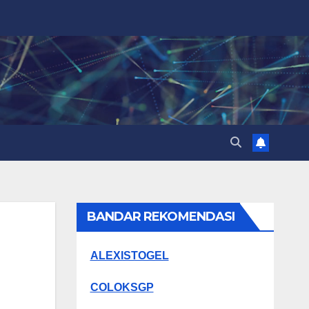
BANDAR REKOMENDASI
ALEXISTOGEL
COLOKSGP