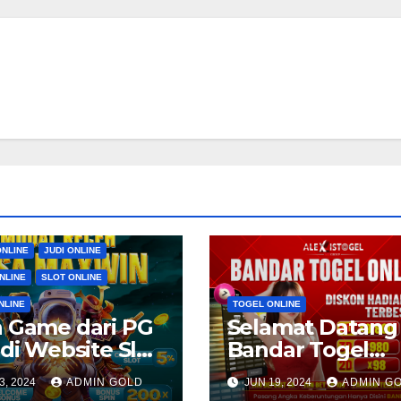
BOLA
BOLA ONLINE
ONLINE
JUDI ONLINE
NLINE
SLOT ONLINE
NLINE
TOGEL ONLINE
 Game dari PG
Selamat Datang 
 di Website Slot
Bandar Togel
er Thailand
Online
3, 2024
ADMIN GOLD
JUN 19, 2024
ADMIN G
ALEXISTOGEL