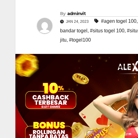
By
adminvit
#agen togel 100
JAN 24, 2023
bandar togel
,
#situs togel 100
,
#situ
jitu
,
#togel100