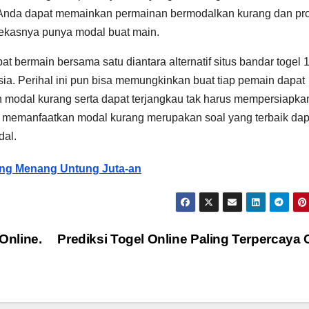
i Anda dapat memainkan permainan bermodalkan kurang dan pr
elekasnya punya modal buat main.
 bermain bersama satu diantara alternatif situs bandar togel 
sia. Perihal ini pun bisa memungkinkan buat tiap pemain dapat
modal kurang serta dapat terjangkau tak harus mempersiapka
 memanfaatkan modal kurang merupakan soal yang terbaik dap
dal.
ang Menang Untung Juta-an
Online.
Prediksi Togel Online Paling Terpercaya