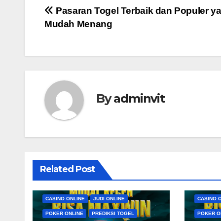
Navigasi
Pasaran Togel Terbaik dan Populer y
Mudah Menang
pos
By
adminvit
Related Post
BERITA BOLA
BOLA ONLINE
BERITA 
CASINO ONLINE
JUDI ONLINE
CASINO 
POKER ONLINE
PREDIKSI TOGEL
POKER O