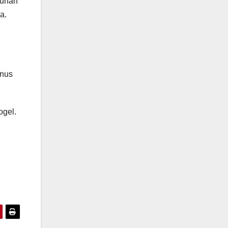
ruhan
a.
onus
ogel.