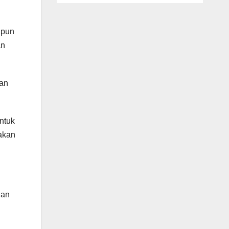
 pun
an
gan
untuk
akan
dan