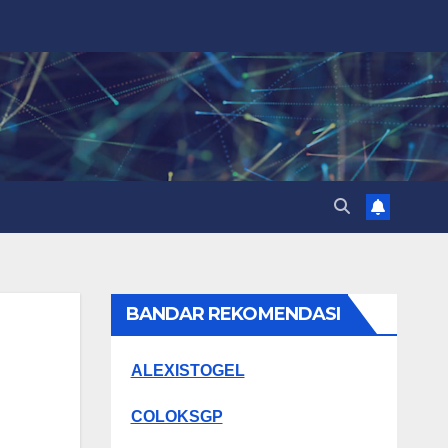
BANDAR REKOMENDASI
ALEXISTOGEL
COLOKSGP