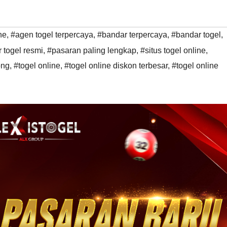
ne
,
#agen togel terpercaya
,
#bandar terpercaya
,
#bandar togel
,
 togel resmi
,
#pasaran paling lengkap
,
#situs togel online
,
ong
,
#togel online
,
#togel online diskon terbesar
,
#togel online