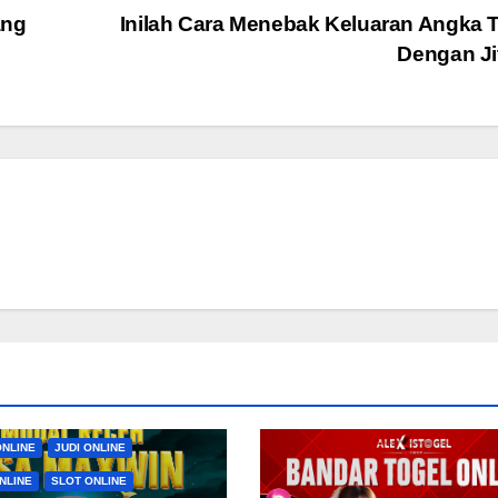
ang
Inilah Cara Menebak Keluaran Angka 
Dengan J
BOLA
BOLA ONLINE
ONLINE
JUDI ONLINE
NLINE
SLOT ONLINE