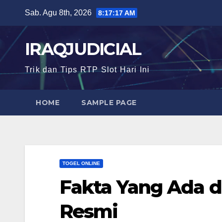
Skip
Sab. Agu 8th, 2026
8:17:18 AM
to
content
IRAQJUDICIAL
Trik dan Tips RTP Slot Hari Ini
HOME
SAMPLE PAGE
TOGEL ONLINE
Fakta Yang Ada d
Resmi