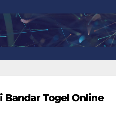
i Bandar Togel Online