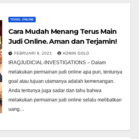
TOGEL ONLINE
Cara Mudah Menang Terus Main
Judi Online. Aman dan Terjamin!
FEBRUARI 9, 2023
ADMIN GOLD
IRAQJUDICIAL-INVESTIGATIONS – Dalam
melakukan permainan judi online apa pun, tentunya
goal atau tujuan utamanya adalah kemenangan.
Anda tentunya juga sadar dan tahu bahwa
melakukan permainan judi online selalu melibatkan
uang…