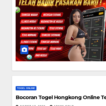
TOGEL ONLINE
Bocoran Togel Hongkong Online Te