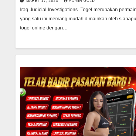
MARET 17, 2023
ADMIN GOLD
Iraq-Judicial-Investigations -Togel merupakan permai
yang satu ini memang mudah dimainkan oleh siapapu
togel online dengan…