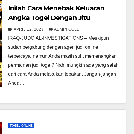
Inilah Cara Menebak Keluaran
Angka Togel Dengan Jitu
APRIL 12, 2023
ADMIN GOLD
IRAQ-JUDCIAL-INVESTIGATIONS – Meskipun
sudah bergabung dengan agen judi online
terpercaya, namun Anda masih sulit memenangkan
permainan judi togel? Nah, mungkin ada yang salah
dari cara Anda melakukan tebakan. Jangan-jangan
Anda…
TOGEL ONLINE