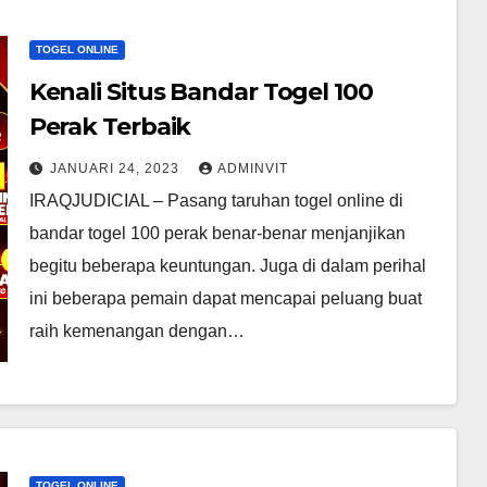
TOGEL ONLINE
Kenali Situs Bandar Togel 100
Perak Terbaik
JANUARI 24, 2023
ADMINVIT
IRAQJUDICIAL – Pasang taruhan togel online di
bandar togel 100 perak benar-benar menjanjikan
begitu beberapa keuntungan. Juga di dalam perihal
ini beberapa pemain dapat mencapai peluang buat
raih kemenangan dengan…
TOGEL ONLINE