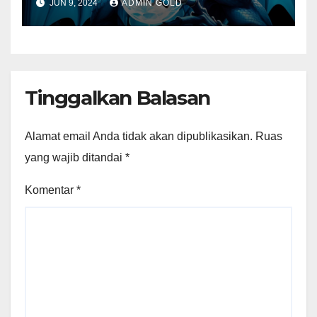
JUN 9, 2024
ADMIN GOLD
Tinggalkan Balasan
Alamat email Anda tidak akan dipublikasikan.
Ruas
yang wajib ditandai
*
Komentar
*