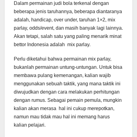
Dalam permainan judi bola terkenal dengan
beberapa jenis taruhannya, beberapa diantaranya
adalah, handicap, over under, taruhan 1×2, mix
parlay, odds/event, dan masih banyak lagi lainnya.
Akan tetapi, salah satu yang paling menarik minat
bettor Indonesia adalah mix parlay.
Perlu diketahui bahwa permainan mix parlay,
bukanlah permainan untung-untungan. Untuk bisa
membawa pulang kemenangan, kalian wajib
menggunakan sebuah taktik, yang mana taktik ini
diwujudkan dengan cara melakukan perhitungan
dengan rumus. Sebagai pemain pemula, mungkin
kalian akan merasa hal ini cukup merepotkan,
namun mau tidak mau hal ini memang harus
kalian pelajari.