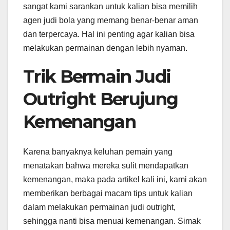
sangat kami sarankan untuk kalian bisa memilih
agen judi bola yang memang benar-benar aman
dan terpercaya. Hal ini penting agar kalian bisa
melakukan permainan dengan lebih nyaman.
Trik Bermain Judi
Outright Berujung
Kemenangan
Karena banyaknya keluhan pemain yang
menatakan bahwa mereka sulit mendapatkan
kemenangan, maka pada artikel kali ini, kami akan
memberikan berbagai macam tips untuk kalian
dalam melakukan permainan judi outright,
sehingga nanti bisa menuai kemenangan. Simak