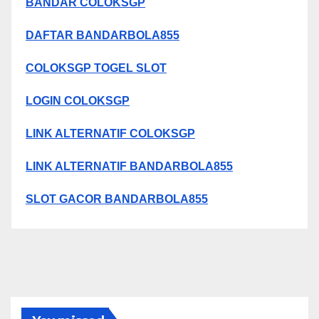
BANDAR COLOKSGP
DAFTAR BANDARBOLA855
COLOKSGP TOGEL SLOT
LOGIN COLOKSGP
LINK ALTERNATIF COLOKSGP
LINK ALTERNATIF BANDARBOLA855
SLOT GACOR BANDARBOLA855