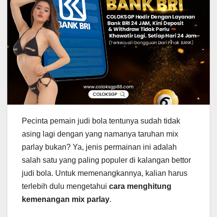
Pecinta pemain judi bola tentunya sudah tidak
asing lagi dengan yang namanya taruhan mix
parlay bukan? Ya, jenis permainan ini adalah
salah satu yang paling populer di kalangan bettor
judi bola. Untuk memenangkannya, kalian harus
terlebih dulu mengetahui
cara menghitung
kemenangan mix parlay
.