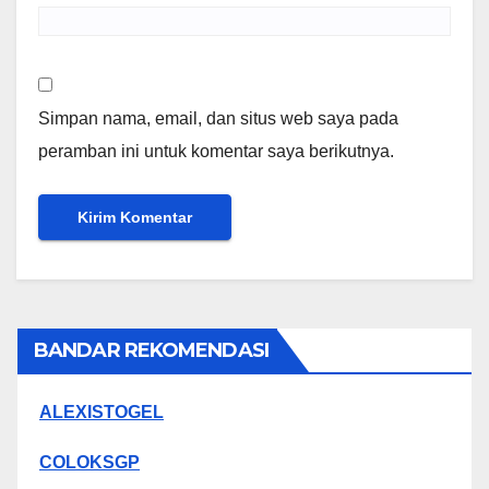
Simpan nama, email, dan situs web saya pada
peramban ini untuk komentar saya berikutnya.
BANDAR REKOMENDASI
ALEXISTOGEL
COLOKSGP