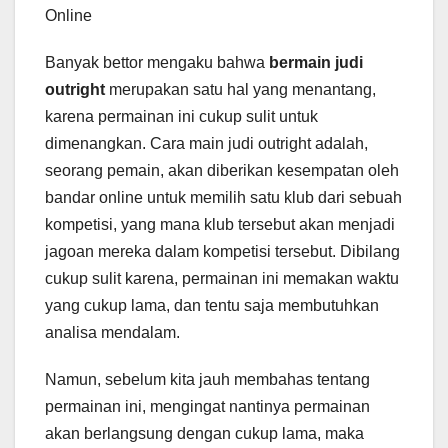
Online
Banyak bettor mengaku bahwa
bermain judi
outright
merupakan satu hal yang menantang,
karena permainan ini cukup sulit untuk
dimenangkan. Cara main judi outright adalah,
seorang pemain, akan diberikan kesempatan oleh
bandar online untuk memilih satu klub dari sebuah
kompetisi, yang mana klub tersebut akan menjadi
jagoan mereka dalam kompetisi tersebut. Dibilang
cukup sulit karena, permainan ini memakan waktu
yang cukup lama, dan tentu saja membutuhkan
analisa mendalam.
Namun, sebelum kita jauh membahas tentang
permainan ini, mengingat nantinya permainan
akan berlangsung dengan cukup lama, maka