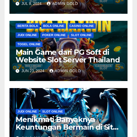
JUL 8, 2024
ADMIN GOLD
BERITA BOLA
BOLA ONLINE
CASINO ONLINE
JUDI ONLINE
POKER ONLINE
SLOT ONLINE
TOGEL ONLINE
Main Game dari PG Soft di
Website Slot Server Thailand
JUN 23, 2024
ADMIN GOLD
JUDI ONLINE
SLOT ONLINE
Menikmati Banyaknya
Keuntungan Bermain di Situs
Slot Online Terpercaya