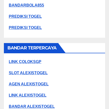
BANDARBOLA855
PREDIKSI TOGEL
PREDIKSI TOGEL
BANDAR TERPERCAYA
LINK COLOKSGP
SLOT ALEXISTOGEL
AGEN ALEXISTOGEL
LINK ALEXISTOGEL
BANDAR ALEXISTOGEL