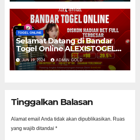
TOGEL ONLINE
Selamat Datang di Bandar
Togel Online ALEXISTOGEL
Resmi
JUN 19, 2024
ADMIN GOLD
Tinggalkan Balasan
Alamat email Anda tidak akan dipublikasikan.
Ruas
yang wajib ditandai
*