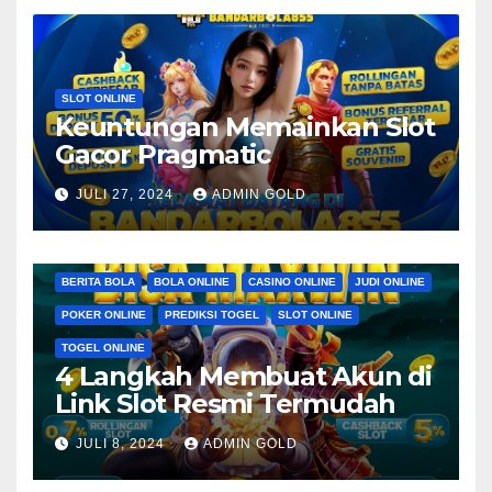
SLOT ONLINE
Keuntungan Memainkan Slot
Gacor Pragmatic
JULI 27, 2024
ADMIN GOLD
BERITA BOLA
BOLA ONLINE
CASINO ONLINE
JUDI ONLINE
POKER ONLINE
PREDIKSI TOGEL
SLOT ONLINE
TOGEL ONLINE
4 Langkah Membuat Akun di
Link Slot Resmi Termudah
JULI 8, 2024
ADMIN GOLD