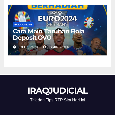
BOLA ONLINE
Cara Main Taruhan Bola
Deposit OVO
JULI 7, 2024
ADMIN GOLD
IRAQJUDICIAL
Trik dan Tips RTP Slot Hari Ini