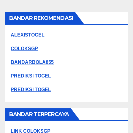
BANDAR REKOMENDASI
ALEXISTOGEL
COLOKSGP
BANDARBOLA855
PREDIKSI TOGEL
PREDIKSI TOGEL
BANDAR TERPERCAYA
LINK COLOKSGP