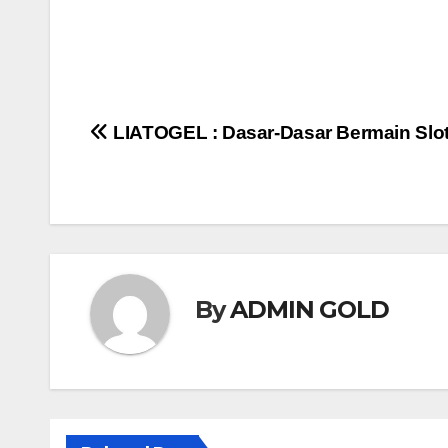
Navigasi
LIATOGEL : Dasar-Dasar Bermain Slot
pos
By
ADMIN GOLD