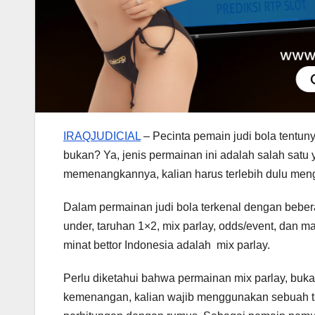
IRAQJUDICIAL
– Pecinta pemain judi bola tentun
bukan? Ya, jenis permainan ini adalah salah satu y
memenangkannya, kalian harus terlebih dulu men
Dalam permainan judi bola terkenal dengan bebera
under, taruhan 1×2, mix parlay, odds/event, dan ma
minat bettor Indonesia adalah mix parlay.
Perlu diketahui bahwa permainan mix parlay, bu
kemenangan, kalian wajib menggunakan sebuah ta