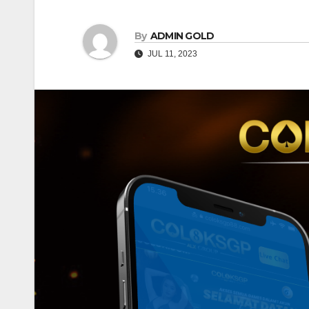
By
ADMIN GOLD
JUL 11, 2023