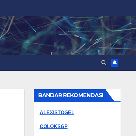
BANDAR REKOMENDASI
ALEXISTOGEL
COLOKSGP