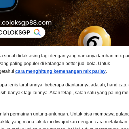
ya sudah tidak asing lagi dengan yang namanya taruhan mix pa
ang paling populer di kalangan bettor judi bola. Untuk
getahui
cara menghitung kemenangan mix parlay
.
pa jenis taruhannya, beberapa diantaranya adalah, handicap, 
sih banyak lagi lainnya. Akan tetapi, salah satu yang paling me
kanlah permainan untung-untungan. Untuk bisa membawa pulan
ktik, yang mana taktik ini diwujudkan dengan cara melakukan