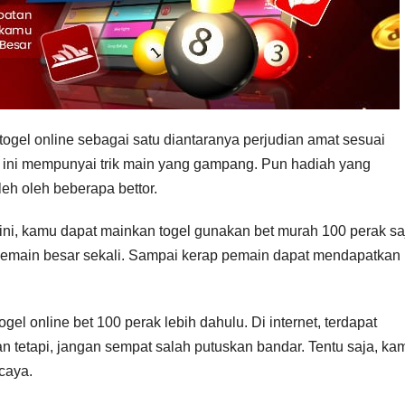
gel online sebagai satu diantaranya perjudian amat sesuai
n ini mempunyai trik main yang gampang. Pun hadiah yang
h oleh beberapa bettor.
 ini, kamu dapat mainkan togel gunakan bet murah 100 perak sa
pemain besar sekali. Sampai kerap pemain dapat mendapatkan
el online bet 100 perak lebih dahulu. Di internet, terdapat
an tetapi, jangan sempat salah putuskan bandar. Tentu saja, ka
caya.