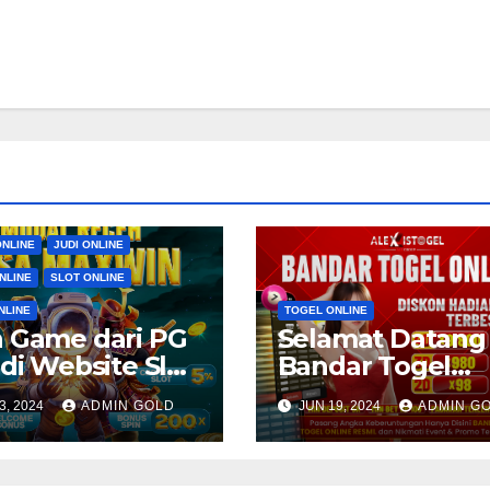
BOLA
BOLA ONLINE
ONLINE
JUDI ONLINE
NLINE
SLOT ONLINE
NLINE
TOGEL ONLINE
 Game dari PG
Selamat Datang 
 di Website Slot
Bandar Togel
er Thailand
Online
3, 2024
ADMIN GOLD
JUN 19, 2024
ADMIN G
ALEXISTOGEL
Resmi