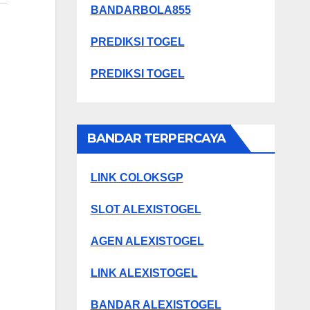
BANDARBOLA855
PREDIKSI TOGEL
PREDIKSI TOGEL
BANDAR TERPERCAYA
LINK COLOKSGP
SLOT ALEXISTOGEL
AGEN ALEXISTOGEL
LINK ALEXISTOGEL
BANDAR ALEXISTOGEL