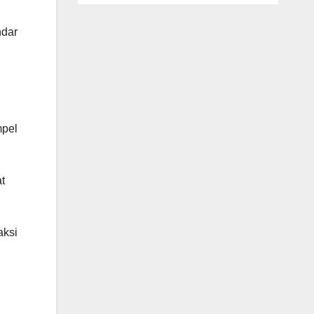
ndar
mpel
t
aksi