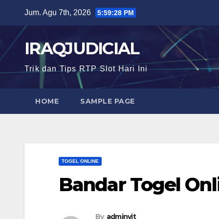
Skip
Jum. Agu 7th, 2026
5:59:29 PM
to
content
IRAQJUDICIAL
Trik dan Tips RTP Slot Hari Ini
HOME
SAMPLE PAGE
TOGEL ONLINE
Bandar Togel Onl
By
adminvit