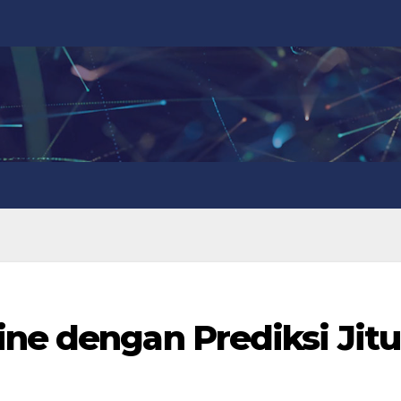
ine dengan Prediksi Jitu