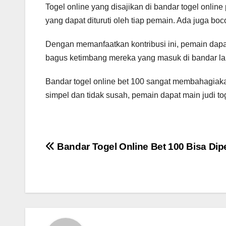
Togel online yang disajikan di bandar togel onlin
yang dapat dituruti oleh tiap pemain. Ada juga bo
Dengan memanfaatkan kontribusi ini, pemain dap
bagus ketimbang mereka yang masuk di bandar la
Bandar togel online bet 100 sangat membahagiak
simpel dan tidak susah, pemain dapat main judi tog
Navigasi
Bandar Togel Online Bet 100 Bisa Dip
pos