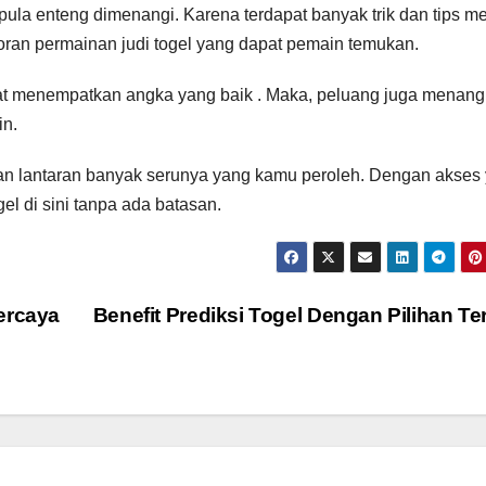
e pula enteng dimenangi. Karena terdapat banyak trik dan tips 
coran permainan judi togel yang dapat pemain temukan.
at menempatkan angka yang baik . Maka, peluang juga menang 
in.
an lantaran banyak serunya yang kamu peroleh. Dengan akses
el di sini tanpa ada batasan.
ercaya
Benefit Prediksi Togel Dengan Pilihan Te