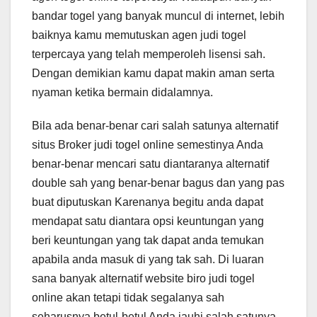
bandar togel yang banyak muncul di internet, lebih
baiknya kamu memutuskan agen judi togel
terpercaya yang telah memperoleh lisensi sah.
Dengan demikian kamu dapat makin aman serta
nyaman ketika bermain didalamnya.
Bila ada benar-benar cari salah satunya alternatif
situs Broker judi togel online semestinya Anda
benar-benar mencari satu diantaranya alternatif
double sah yang benar-benar bagus dan yang pas
buat diputuskan Karenanya begitu anda dapat
mendapat satu diantara opsi keuntungan yang
beri keuntungan yang tak dapat anda temukan
apabila anda masuk di yang tak sah. Di luaran
sana banyak alternatif website biro judi togel
online akan tetapi tidak segalanya sah
seharusnya betul-betul Anda jauhi salah satunya.