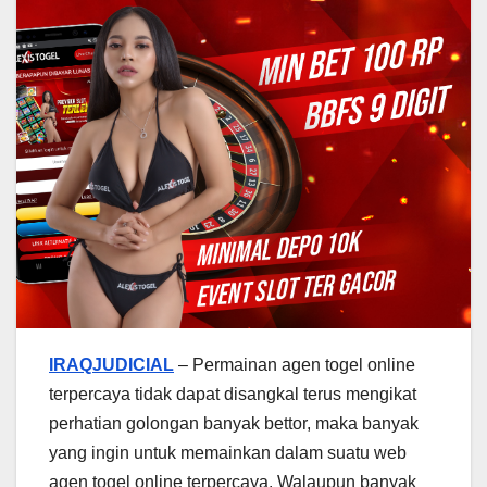
IRAQJUDICIAL
– Permainan agen togel online
terpercaya tidak dapat disangkal terus mengikat
perhatian golongan banyak bettor, maka banyak
yang ingin untuk memainkan dalam suatu web
agen togel online terpercaya. Walaupun banyak