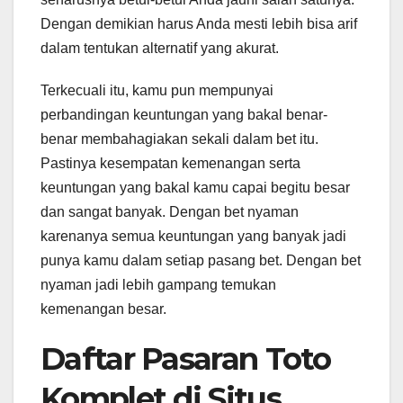
Dengan demikian harus Anda mesti lebih bisa arif
dalam tentukan alternatif yang akurat.
Terkecuali itu, kamu pun mempunyai
perbandingan keuntungan yang bakal benar-
benar membahagiakan sekali dalam bet itu.
Pastinya kesempatan kemenangan serta
keuntungan yang bakal kamu capai begitu besar
dan sangat banyak. Dengan bet nyaman
karenanya semua keuntungan yang banyak jadi
punya kamu dalam setiap pasang bet. Dengan bet
nyaman jadi lebih gampang temukan
kemenangan besar.
Daftar Pasaran Toto
Komplet di Situs