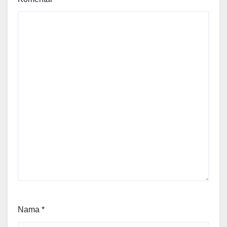
Nama
*