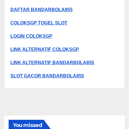
DAFTAR BANDARBOLA855
COLOKSGP TOGEL SLOT
LOGIN COLOKSGP
LINK ALTERNATIF COLOKSGP
LINK ALTERNATIF BANDARBOLA855
SLOT GACOR BANDARBOLA855
You missed