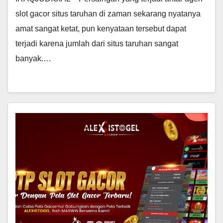
slot gacor situs taruhan di zaman sekarang nyatanya
amat sangat ketat, pun kenyataan tersebut dapat
terjadi karena jumlah dari situs taruhan sangat
banyak.…