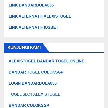
LINK BANDARBOLA855
LINK ALTERNATIF ALEXISTOGEL
LINK ALTERNATIF IOSBET
KUNJUNGI KAMI
ALEXISTOGEL BANDAR TOGEL ONLINE
BANDAR TOGEL COLOKSGP
LOGIN BANDARBOLA855
TOGEL SLOT ALEXISTOGEL
BANDAR COLOKSGP