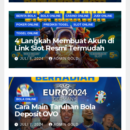
BERITA BOLA
BOLA ONLINE
CASINO ONLINE
JUDI ONLINE
POKER ONLINE
PREDIKSI TOGEL
SLOT ONLINE
TOGEL ONLINE
4 Langkah Membuat Akun di
Link Slot Resmi Termudah
JULI 8, 2024
ADMIN GOLD
BOLA ONLINE
Cara Main Taruhan Bola
Deposit OVO
JULI 7, 2024
ADMIN GOLD