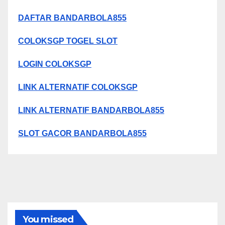
DAFTAR BANDARBOLA855
COLOKSGP TOGEL SLOT
LOGIN COLOKSGP
LINK ALTERNATIF COLOKSGP
LINK ALTERNATIF BANDARBOLA855
SLOT GACOR BANDARBOLA855
You missed