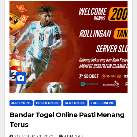
JUDI ONLINE
POKER ONLINE
SLOT ONLINE
TOGEL ONLINE
Bandar Togel Online Pasti Menang
Terus
OKTOBER 23, 2022
ADMINVIT