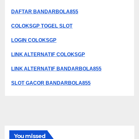
DAFTAR BANDARBOLA855
COLOKSGP TOGEL SLOT
LOGIN COLOKSGP
LINK ALTERNATIF COLOKSGP
LINK ALTERNATIF BANDARBOLA855
SLOT GACOR BANDARBOLA855
You missed