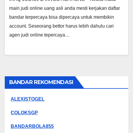
main judi online uang asli anda mesti kerjakan daftar
bandar terpercaya bisa dipercaya untuk membikin
account. Seseorang bettor harus lebih dahulu cari
agen judi online tepercaya…
BANDAR REKOMENDASI
ALEXISTOGEL
COLOKSGP
BANDARBOLA855