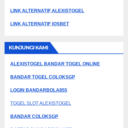
LINK ALTERNATIF ALEXISTOGEL
LINK ALTERNATIF IOSBET
KUNJUNGI KAMI
ALEXISTOGEL BANDAR TOGEL ONLINE
BANDAR TOGEL COLOKSGP
LOGIN BANDARBOLA855
TOGEL SLOT ALEXISTOGEL
BANDAR COLOKSGP