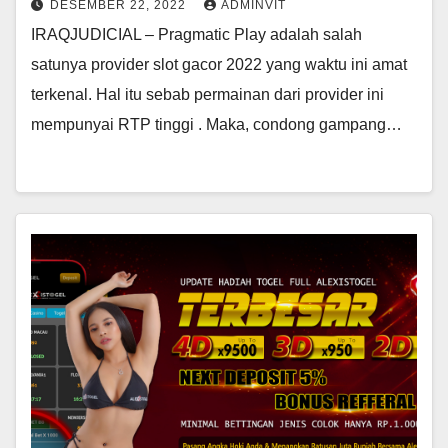
DESEMBER 22, 2022
ADMINVIT
IRAQJUDICIAL – Pragmatic Play adalah salah
satunya provider slot gacor 2022 yang waktu ini amat
terkenal. Hal itu sebab permainan dari provider ini
mempunyai RTP tinggi . Maka, condong gampang…