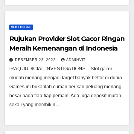
SLOT ONLINE
Rujukan Provider Slot Gacor Ringan
Meraih Kemenangan di Indonesia
DESEMBER 23, 2022
ADMINVIT
IRAQ-JUDICIAL-INVESTIGATIONS – Slot gacor
mudah menang menjadi target banyak bettor di dunia.
Games ini bukanlah cuman berikan peluang menang
besar pada tiap-tiap pemain. Ada juga deposit murah
sekali yang membikin…