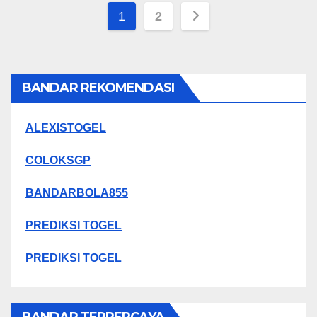
Paginasi
1
2
pos
BANDAR REKOMENDASI
ALEXISTOGEL
COLOKSGP
BANDARBOLA855
PREDIKSI TOGEL
PREDIKSI TOGEL