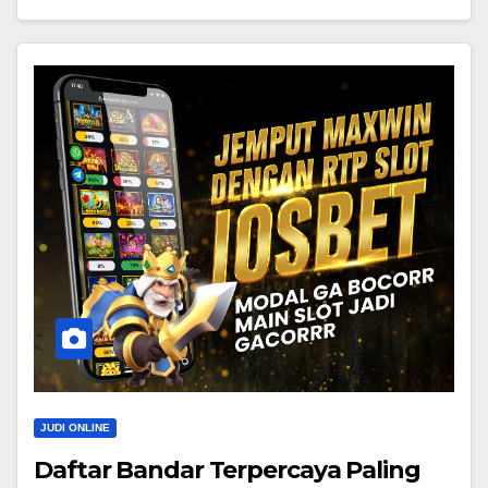
JUDI ONLINE
Daftar Bandar Terpercaya Paling