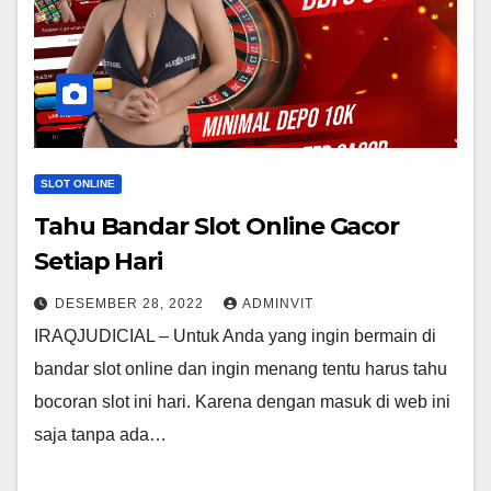
SLOT ONLINE
Tahu Bandar Slot Online Gacor
Setiap Hari
DESEMBER 28, 2022
ADMINVIT
IRAQJUDICIAL – Untuk Anda yang ingin bermain di
bandar slot online dan ingin menang tentu harus tahu
bocoran slot ini hari. Karena dengan masuk di web ini
saja tanpa ada…