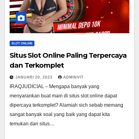
SLOT ONLINE
Situs Slot Online Paling Terpercaya
dan Terkomplet
JANUARI 20, 2023
ADMINVIT
IRAQJUDICIAL – Mengapa banyak yang
menyarankan buat main di situs slot online dapat
dipercaya terkomplet? Alamiah sich sebab memang
sangat banyak soal yang baik yang dapat kita
temukan dari situs…