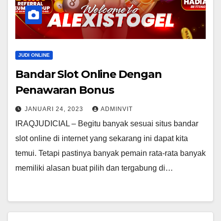
JUDI ONLINE
Bandar Slot Online Dengan
Penawaran Bonus
JANUARI 24, 2023
ADMINVIT
IRAQJUDICIAL – Begitu banyak sesuai situs bandar
slot online di internet yang sekarang ini dapat kita
temui. Tetapi pastinya banyak pemain rata-rata banyak
memiliki alasan buat pilih dan tergabung di…