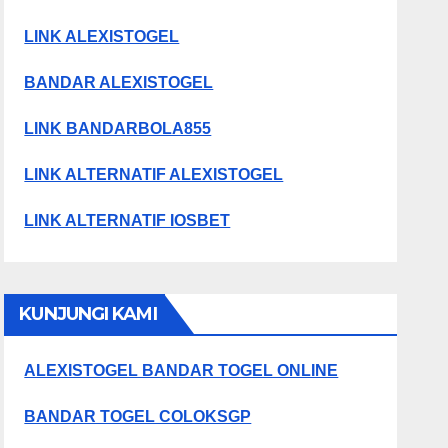
LINK ALEXISTOGEL
BANDAR ALEXISTOGEL
LINK BANDARBOLA855
LINK ALTERNATIF ALEXISTOGEL
LINK ALTERNATIF IOSBET
KUNJUNGI KAMI
ALEXISTOGEL BANDAR TOGEL ONLINE
BANDAR TOGEL COLOKSGP