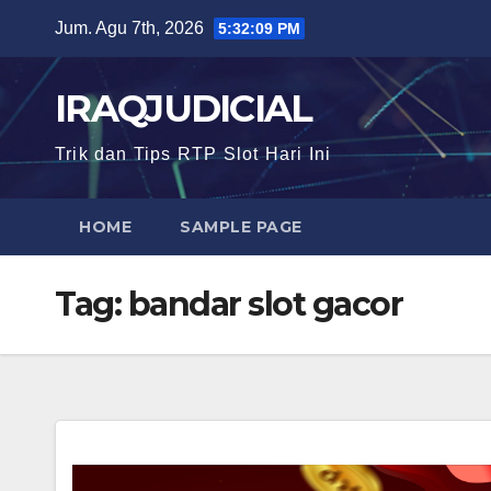
Skip
Jum. Agu 7th, 2026
5:32:10 PM
to
content
IRAQJUDICIAL
Trik dan Tips RTP Slot Hari Ini
HOME
SAMPLE PAGE
Tag:
bandar slot gacor