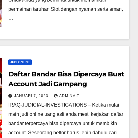
permainan taruhan Slot dengan nyaman serta aman,
…
JUDI ONLINE
Daftar Bandar Bisa Dipercaya Buat
Account Jadi Gampang
JANUARI 7, 2023
ADMINVIT
IRAQ-JUDICIAL-INVESTIGATIONS – Ketika mulai
main judi online uang asli anda mesti kerjakan daftar
bandar terpercaya bisa dipercaya untuk membikin
account. Seseorang bettor harus lebih dahulu cari