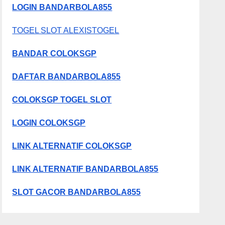
LOGIN BANDARBOLA855
TOGEL SLOT ALEXISTOGEL
BANDAR COLOKSGP
DAFTAR BANDARBOLA855
COLOKSGP TOGEL SLOT
LOGIN COLOKSGP
LINK ALTERNATIF COLOKSGP
LINK ALTERNATIF BANDARBOLA855
SLOT GACOR BANDARBOLA855