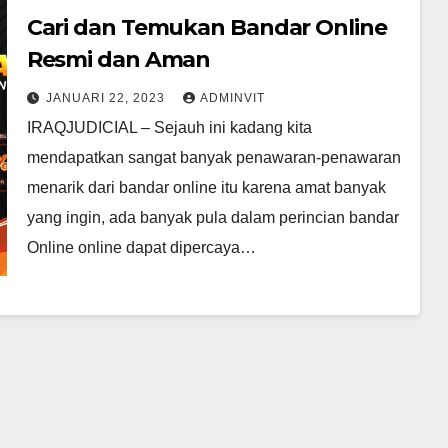
Cari dan Temukan Bandar Online
Resmi dan Aman
JANUARI 22, 2023
ADMINVIT
IRAQJUDICIAL – Sejauh ini kadang kita
mendapatkan sangat banyak penawaran-penawaran
menarik dari bandar online itu karena amat banyak
yang ingin, ada banyak pula dalam perincian bandar
Online online dapat dipercaya…