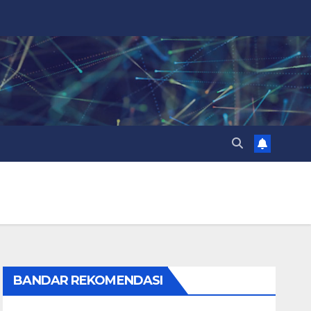
BANDAR REKOMENDASI