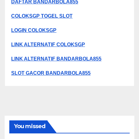
DAFTAR BANDARBOLA855
COLOKSGP TOGEL SLOT
LOGIN COLOKSGP
LINK ALTERNATIF COLOKSGP
LINK ALTERNATIF BANDARBOLA855
SLOT GACOR BANDARBOLA855
You missed