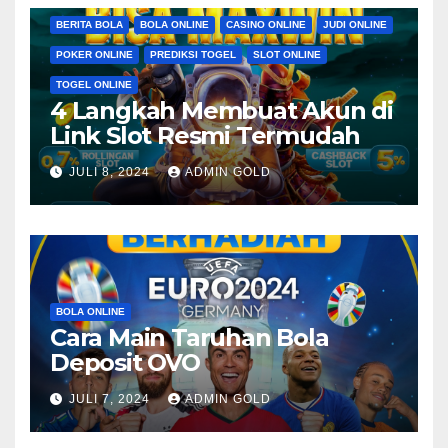
BERITA BOLA
BOLA ONLINE
CASINO ONLINE
JUDI ONLINE
POKER ONLINE
PREDIKSI TOGEL
SLOT ONLINE
TOGEL ONLINE
4 Langkah Membuat Akun di
Link Slot Resmi Termudah
JULI 8, 2024
ADMIN GOLD
BOLA ONLINE
Cara Main Taruhan Bola
Deposit OVO
JULI 7, 2024
ADMIN GOLD